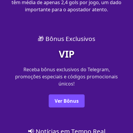
têm média de apenas 2,4 gols por jogo, um dado
importante para o apostador atento.
🎁 Bônus Exclusivos
VIP
Receba bônus exclusivos do Telegram,
promoções especiais e códigos promocionais
únicos!
Ver Bônus
📢 Notícias em Tempo Real