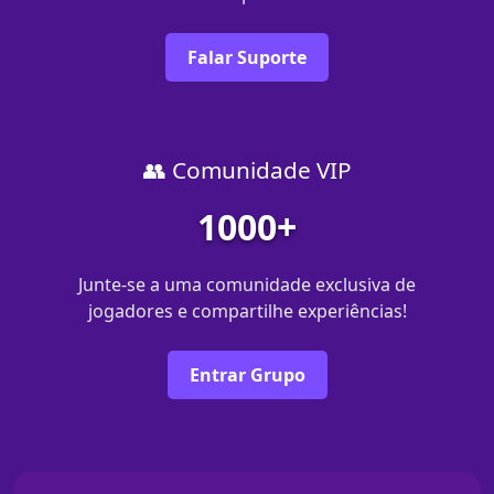
Falar Suporte
👥 Comunidade VIP
1000+
Junte-se a uma comunidade exclusiva de
jogadores e compartilhe experiências!
Entrar Grupo