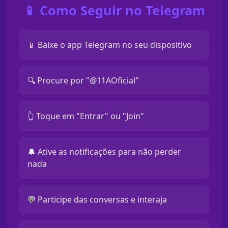
📱 Como Seguir no Telegram
📱 Baixe o app Telegram no seu dispositivo
🔍 Procure por "@11AOficial"
👆 Toque em "Entrar" ou "Join"
🔔 Ative as notificações para não perder
nada
💬 Participe das conversas e interaja