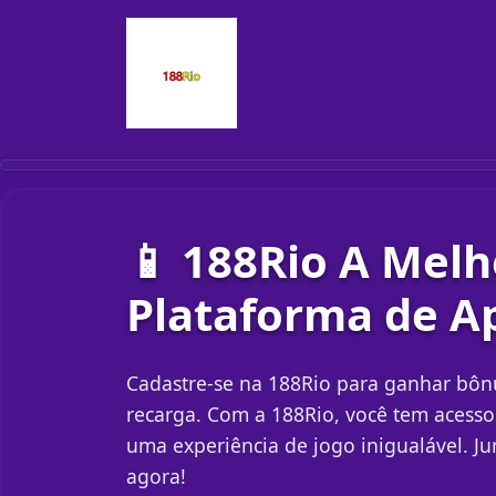
📱 188Rio A Melh
Plataforma de A
Cadastre-se na 188Rio para ganhar bôn
recarga. Com a 188Rio, você tem acesso
uma experiência de jogo inigualável. J
agora!