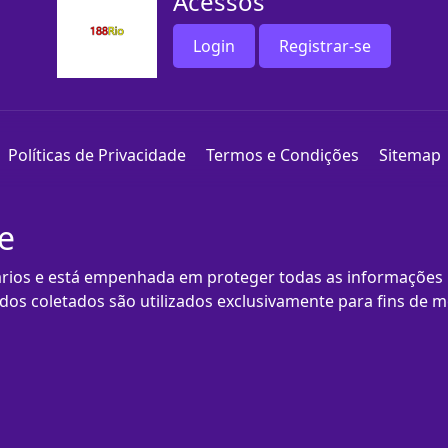
Acessos
Login
Registrar-se
Políticas de Privacidade
Termos e Condições
Sitemap
de
uários e está empenhada em proteger todas as informações 
os coletados são utilizados exclusivamente para fins de m