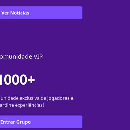
Ver Notícias
Comunidade VIP
1000+
unidade exclusiva de jogadores e
rtilhe experiências!
Entrar Grupo