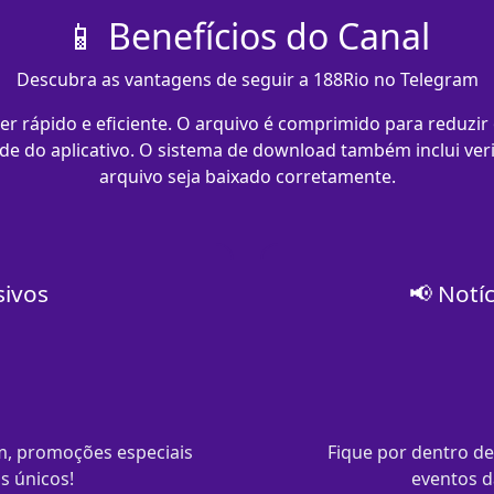
📱 Benefícios do Canal
Descubra as vantagens de seguir a 188Rio no Telegram
r rápido e eficiente. O arquivo é comprimido para reduzi
e do aplicativo. O sistema de download também inclui verif
arquivo seja baixado corretamente.
sivos
📢 Notí
m, promoções especiais
Fique por dentro d
s únicos!
eventos d