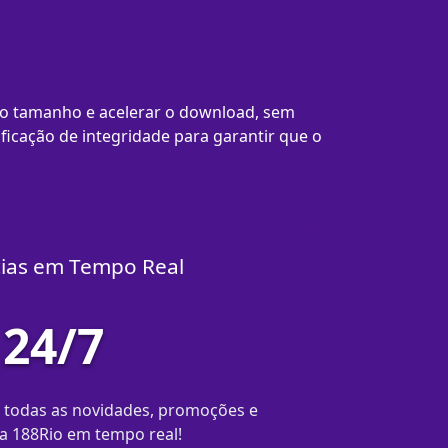
r o tamanho e acelerar o download, sem
icação de integridade para garantir que o
cias em Tempo Real
24/7
e todas as novidades, promoções e
a 188Rio em tempo real!