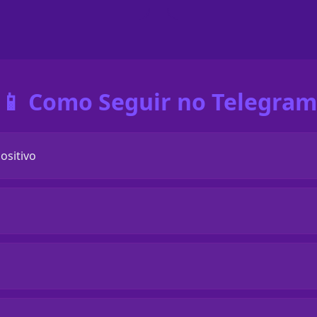
📱 Como Seguir no Telegram
ositivo