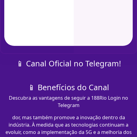
📱 Canal Oficial no Telegram!
📱 Benefícios do Canal
Descubra as vantagens de seguir a 188Rio Login no
Telegram
dor, mas também promove a inovação dentro da
indústria. À medida que as tecnologias continuam a
evoluir, como a implementação da 5G e a melhoria dos