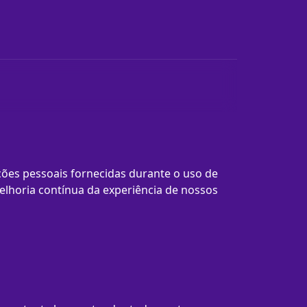
ões pessoais fornecidas durante o uso de
elhoria contínua da experiência de nossos