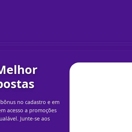
Melhor
postas
 bônus no cadastro e em
tem acesso a promoções
ualável. Junte-se aos