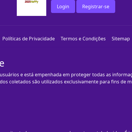
Login
Registrar-se
Políticas de Privacidade
Termos e Condições
Sitemap
de
s usuários e está empenhada em proteger todas as informaç
os coletados são utilizados exclusivamente para fins de m