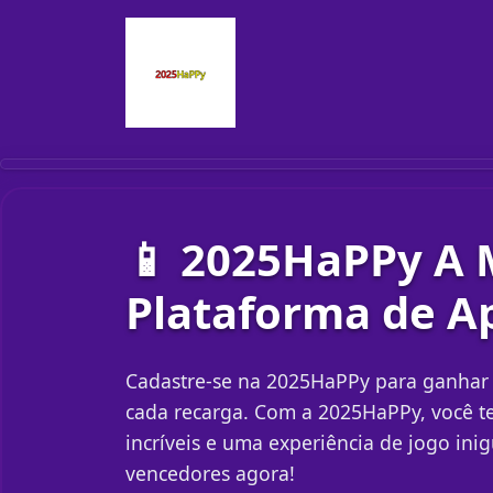
📱 2025HaPPy A 
Plataforma de A
Cadastre-se na 2025HaPPy para ganhar
cada recarga. Com a 2025HaPPy, você 
incríveis e uma experiência de jogo inig
vencedores agora!