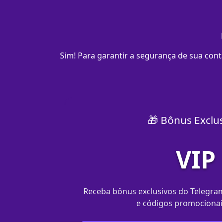
Sim! Para garantir a segurança de sua cont
🎁 Bônus Exclu
VIP
Receba bônus exclusivos do Telegra
e códigos promocionai