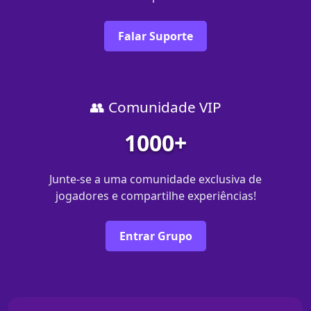
Falar Suporte
👥 Comunidade VIP
1000+
Junte-se a uma comunidade exclusiva de
jogadores e compartilhe experiências!
Entrar Grupo