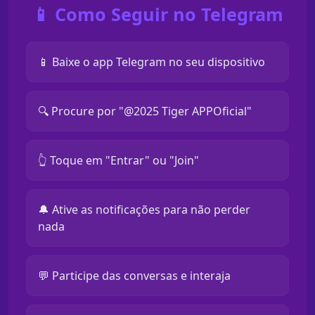
📱 Como Seguir no Telegram
📱 Baixe o app Telegram no seu dispositivo
🔍 Procure por "@2025 Tiger APPOficial"
👆 Toque em "Entrar" ou "Join"
🔔 Ative as notificações para não perder
nada
💬 Participe das conversas e interaja