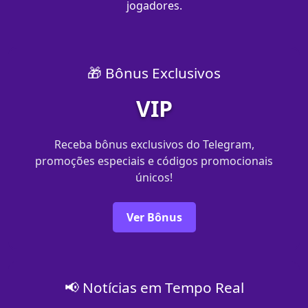
jogadores.
🎁 Bônus Exclusivos
VIP
Receba bônus exclusivos do Telegram,
promoções especiais e códigos promocionais
únicos!
Ver Bônus
📢 Notícias em Tempo Real