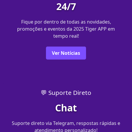
24/7
Fique por dentro de todas as novidades,
promoções e eventos da 2025 Tiger APP em
tempo real!
Ver Notícias
💬 Suporte Direto
Chat
Suporte direto via Telegram, respostas rápidas e
atendimento personalizado!