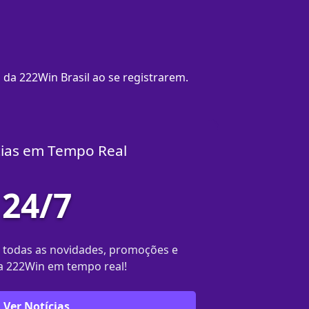
a 222Win Brasil ao se registrarem.
cias em Tempo Real
24/7
e todas as novidades, promoções e
a 222Win em tempo real!
Ver Notícias