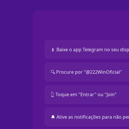
📱 Baixe o app Telegram no seu disp
🔍 Procure por "@222WinOficial"
👆 Toque em "Entrar" ou "Join"
🔔 Ative as notificações para não p