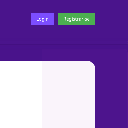
Login
Registrar-se