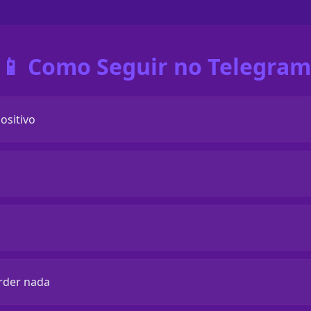
📱 Como Seguir no Telegram
ositivo
erder nada