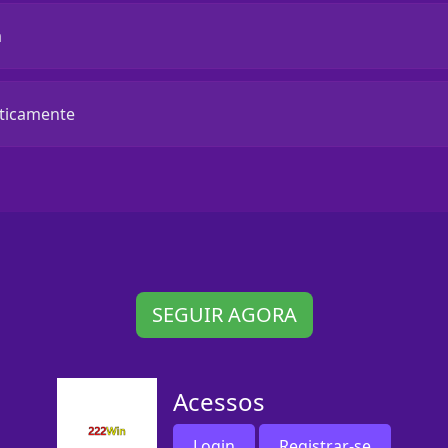
a
aticamente
SEGUIR AGORA
Acessos
Login
Registrar-se