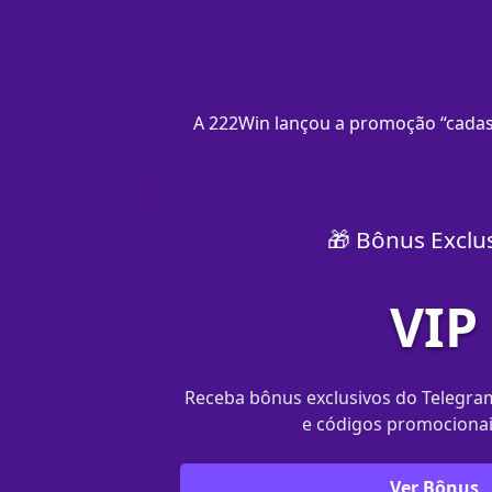
A 222Win lançou a promoção “cadas
🎁 Bônus Exclu
VIP
Receba bônus exclusivos do Telegra
e códigos promocionai
Ver Bônus