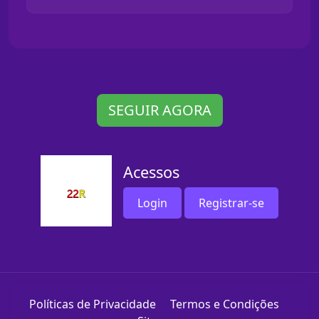
SEGUIR AGORA
Acessos
Login
Registrar-se
Políticas de Privacidade
Termos e Condições