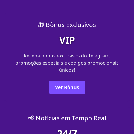
🎁 Bônus Exclusivos
VIP
Receba bônus exclusivos do Telegram,
promoções especiais e códigos promocionais
únicos!
Ver Bônus
📢 Notícias em Tempo Real
24/7