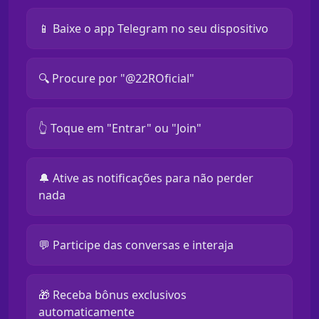
📱 Baixe o app Telegram no seu dispositivo
🔍 Procure por "@22ROficial"
👆 Toque em "Entrar" ou "Join"
🔔 Ative as notificações para não perder
nada
💬 Participe das conversas e interaja
🎁 Receba bônus exclusivos
automaticamente