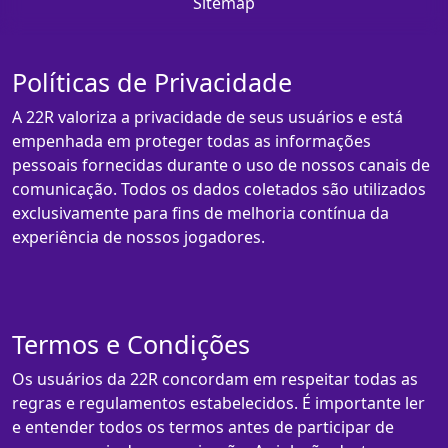
Sitemap
Políticas de Privacidade
A 22R valoriza a privacidade de seus usuários e está
empenhada em proteger todas as informações
pessoais fornecidas durante o uso de nossos canais de
comunicação. Todos os dados coletados são utilizados
exclusivamente para fins de melhoria contínua da
experiência de nossos jogadores.
Termos e Condições
Os usuários da 22R concordam em respeitar todas as
regras e regulamentos estabelecidos. É importante ler
e entender todos os termos antes de participar de