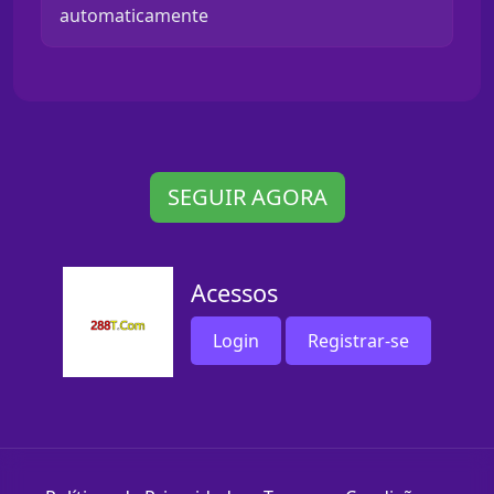
automaticamente
SEGUIR AGORA
Acessos
Login
Registrar-se