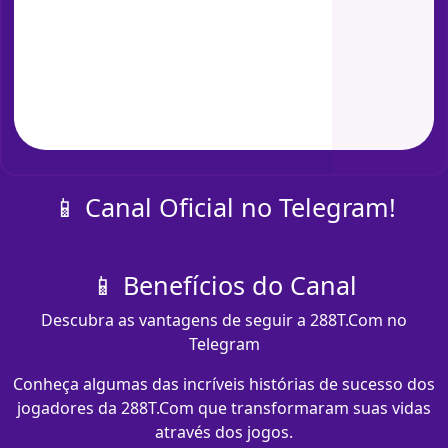
📱 Canal Oficial no Telegram!
📱 Benefícios do Canal
Descubra as vantagens de seguir a 288T.Com no
Telegram
Conheça algumas das incríveis histórias de sucesso dos
jogadores da 288T.Com que transformaram suas vidas
através dos jogos.