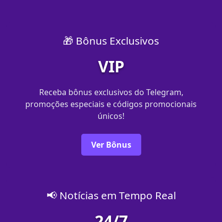
🎁 Bônus Exclusivos
VIP
Receba bônus exclusivos do Telegram,
promoções especiais e códigos promocionais
únicos!
Ver Bônus
📢 Notícias em Tempo Real
24/7