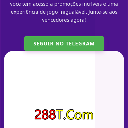
você tem acesso a promoções incríveis e uma
experiência de jogo inigualável. Junte-se aos
vencedores agora!
SEGUIR NO TELEGRAM