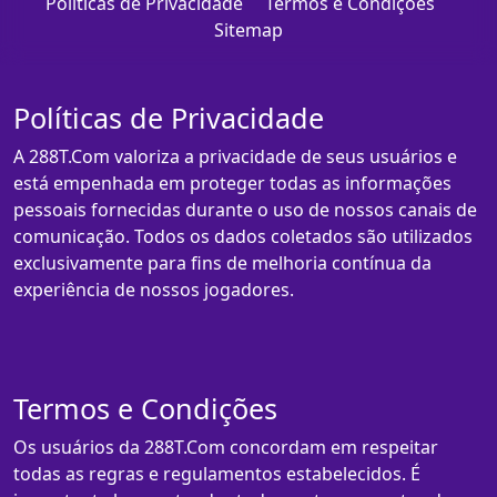
Políticas de Privacidade
Termos e Condições
Sitemap
Políticas de Privacidade
A 288T.Com valoriza a privacidade de seus usuários e
está empenhada em proteger todas as informações
pessoais fornecidas durante o uso de nossos canais de
comunicação. Todos os dados coletados são utilizados
exclusivamente para fins de melhoria contínua da
experiência de nossos jogadores.
Termos e Condições
Os usuários da 288T.Com concordam em respeitar
todas as regras e regulamentos estabelecidos. É