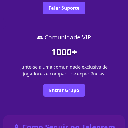
Falar Suporte
👥 Comunidade VIP
1000+
Junte-se a uma comunidade exclusiva de
jogadores e compartilhe experiências!
Entrar Grupo
📱 Como Seguir no Telegram