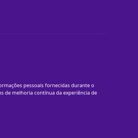
formações pessoais fornecidas durante o
ns de melhoria contínua da experiência de