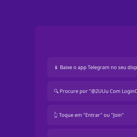
📱 Baixe o app Telegram no seu disp
🔍 Procure por "@2UUu Com LoginOf
👆 Toque em "Entrar" ou "Join"