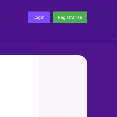
Login
Registrar-se