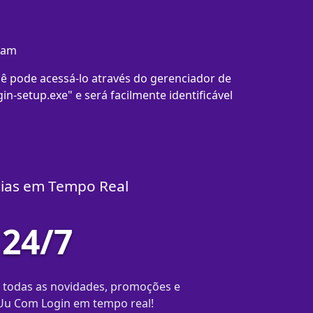
ram
cê pode acessá-lo através do gerenciador de
-setup.exe" e será facilmente identificável
cias em Tempo Real
24/7
e todas as novidades, promoções e
Uu Com Login em tempo real!