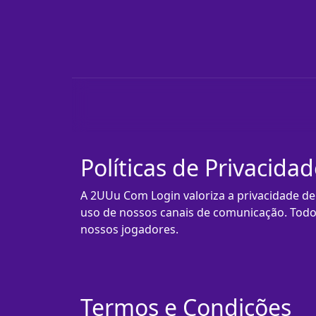
Políticas de Privacida
A 2UUu Com Login valoriza a privacidade d
uso de nossos canais de comunicação. Todos
nossos jogadores.
Termos e Condições