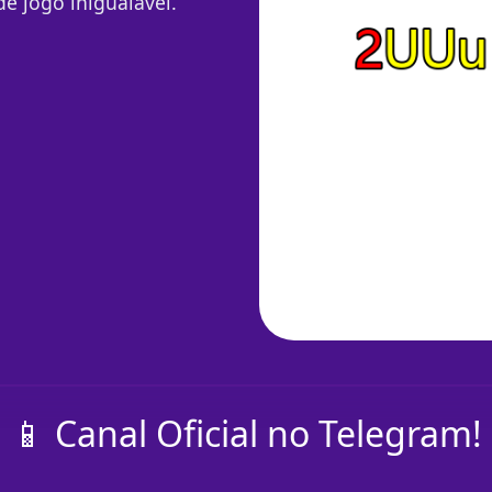
e jogo inigualável.
📱 Canal Oficial no Telegram!