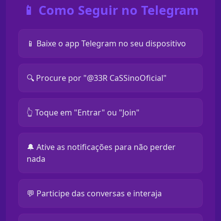
📱 Como Seguir no Telegram
📱 Baixe o app Telegram no seu dispositivo
🔍 Procure por "@33R CaSSinoOficial"
👆 Toque em "Entrar" ou "Join"
🔔 Ative as notificações para não perder
nada
💬 Participe das conversas e interaja