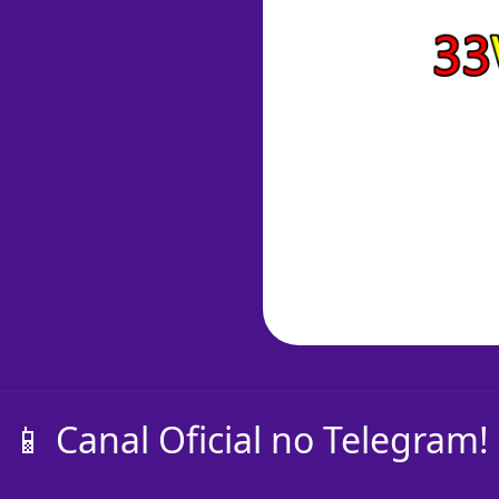
📱 Canal Oficial no Telegram!