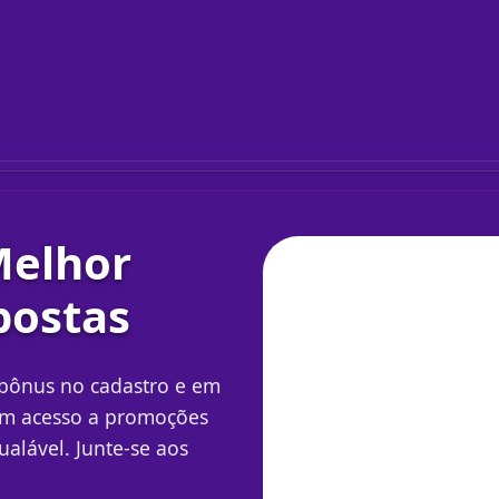
Melhor
postas
bônus no cadastro e em
em acesso a promoções
ualável. Junte-se aos