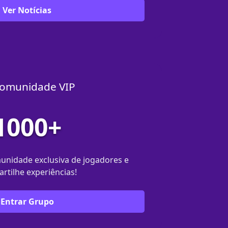
Ver Notícias
Comunidade VIP
1000+
unidade exclusiva de jogadores e
rtilhe experiências!
Entrar Grupo