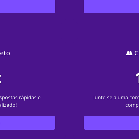
reto
👥 
t
espostas rápidas e
Junte-se a uma com
lizado!
compa
e