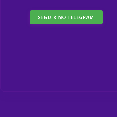
SEGUIR NO TELEGRAM