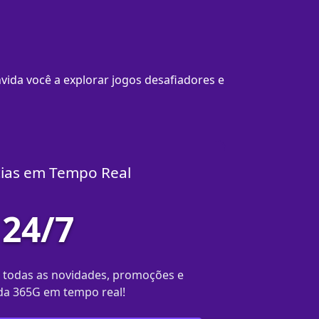
vida você a explorar jogos desafiadores e
cias em Tempo Real
24/7
e todas as novidades, promoções e
da 365G em tempo real!