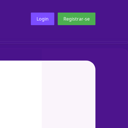
Login
Registrar-se