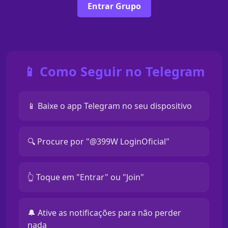
Entrar Grupo
📱 Como Seguir no Telegram
📱 Baixe o app Telegram no seu dispositivo
🔍 Procure por "@399W LoginOficial"
👆 Toque em "Entrar" ou "Join"
🔔 Ative as notificações para não perder
nada