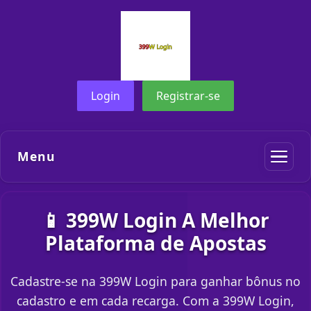
Login
Registrar-se
Menu
📱 399W Login A Melhor
Plataforma de Apostas
Cadastre-se na 399W Login para ganhar bônus no
cadastro e em cada recarga. Com a 399W Login,