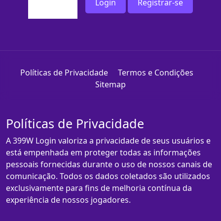
Login
Registrar-se
Políticas de Privacidade
Termos e Condições
Sitemap
Políticas de Privacidade
A 399W Login valoriza a privacidade de seus usuários e
está empenhada em proteger todas as informações
pessoais fornecidas durante o uso de nossos canais de
comunicação. Todos os dados coletados são utilizados
exclusivamente para fins de melhoria contínua da
experiência de nossos jogadores.