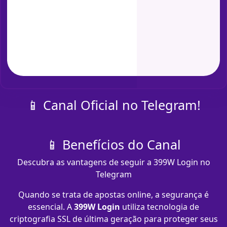
📱 Canal Oficial no Telegram!
📱 Benefícios do Canal
Descubra as vantagens de seguir a 399W Login no
Telegram
Quando se trata de apostas online, a segurança é
essencial. A
399W Login
utiliza tecnologia de
criptografia SSL de última geração para proteger seus