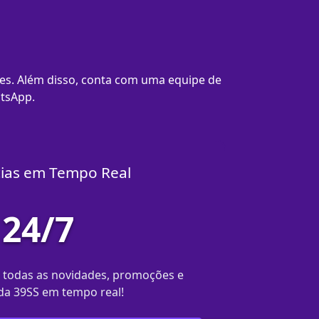
res. Além disso, conta com uma equipe de
atsApp.
cias em Tempo Real
24/7
e todas as novidades, promoções e
da 39SS em tempo real!