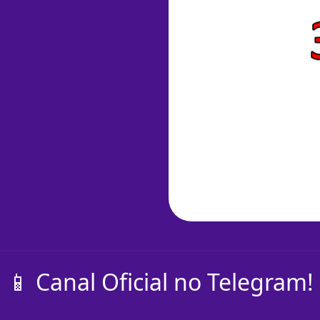
📱 Canal Oficial no Telegram!