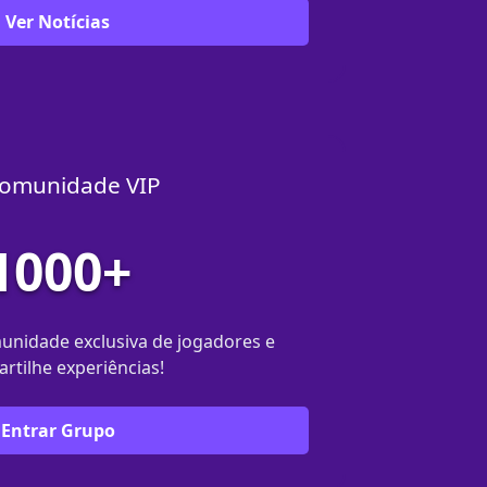
Ver Notícias
Comunidade VIP
1000+
unidade exclusiva de jogadores e
rtilhe experiências!
Entrar Grupo