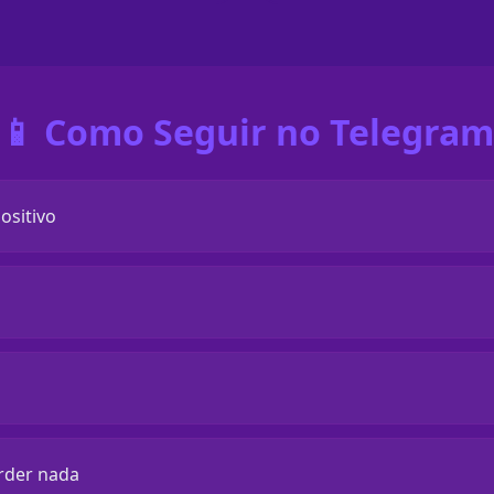
📱 Como Seguir no Telegram
ositivo
erder nada