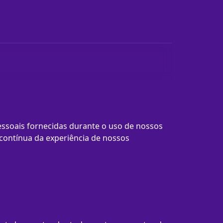
essoais fornecidas durante o uso de nossos
 contínua da experiência de nossos