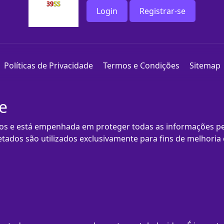
Login
Registrar-se
Políticas de Privacidade
Termos e Condições
Sitemap
de
rios e está empenhada em proteger todas as informações p
tados são utilizados exclusivamente para fins de melhoria