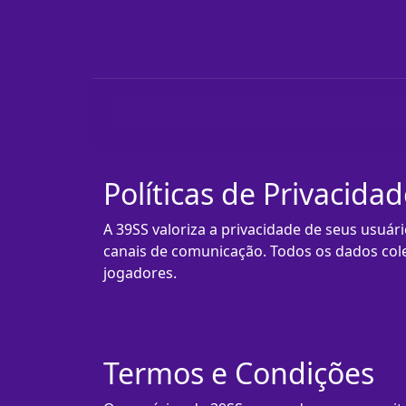
Políticas de Privacida
A 39SS valoriza a privacidade de seus usuá
canais de comunicação. Todos os dados cole
jogadores.
Termos e Condições