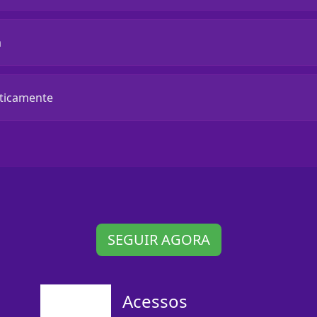
a
aticamente
SEGUIR AGORA
Acessos