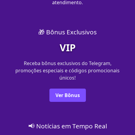
atendimento.
🎁 Bônus Exclusivos
VIP
Receba bônus exclusivos do Telegram,
promoções especiais e códigos promocionais
únicos!
Ver Bônus
📢 Notícias em Tempo Real