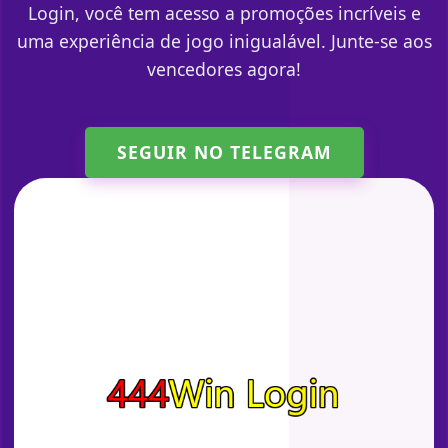
Login, você tem acesso a promoções incríveis e
uma experiência de jogo inigualável. Junte-se aos
vencedores agora!
SEGUIR NO TELEGRAM