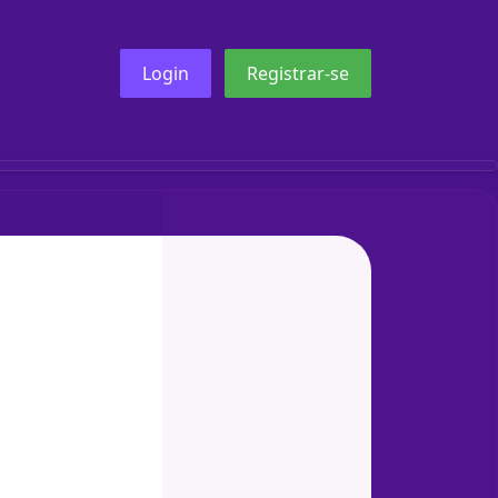
Login
Registrar-se