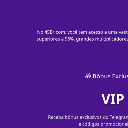
No 45Br com​, você tem acesso a uma vast
superiores a 96%, grandes multiplicadore
🎁 Bônus Exclu
VIP
Receba bônus exclusivos do Telegra
e códigos promocionai