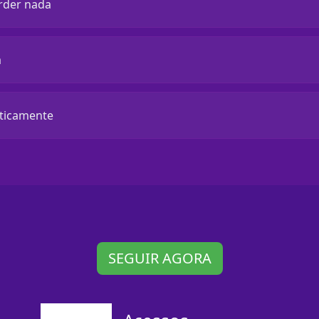
erder nada
a
aticamente
SEGUIR AGORA