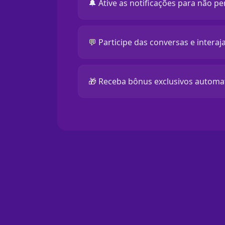
🔔 Ative as notificações para não p
💬 Participe das conversas e interaj
🎁 Receba bônus exclusivos autom