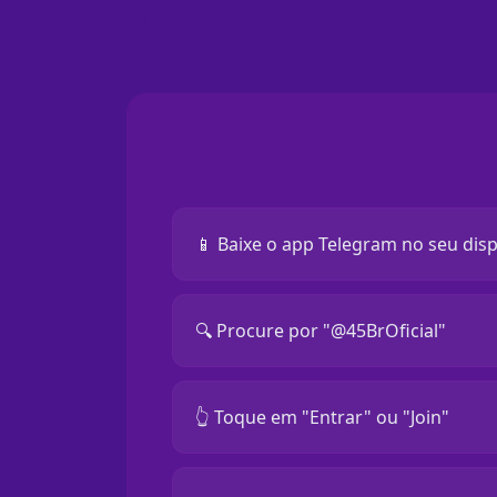
📱 Baixe o app Telegram no seu disp
🔍 Procure por "@45BrOficial"
👆 Toque em "Entrar" ou "Join"