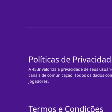
Políticas de Privacida
A 45Br valoriza a privacidade de seus usuá
canais de comunicação. Todos os dados cole
jogadores.
Termos e Condições