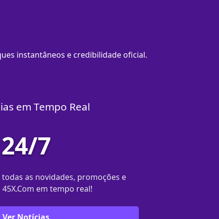
es instantâneos e credibilidade oficial.
cias em Tempo Real
24/7
e todas as novidades, promoções e
 45X.Com em tempo real!
Ver Notícias