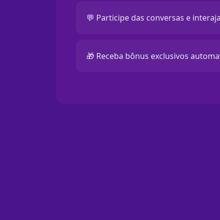
💬 Participe das conversas e interaj
🎁 Receba bônus exclusivos autom