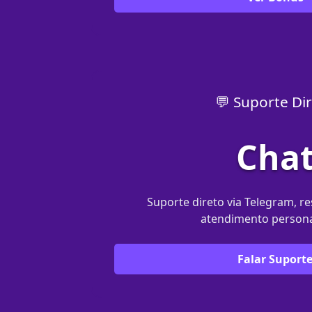
💬 Suporte Di
Cha
Suporte direto via Telegram, r
atendimento persona
Falar Suport