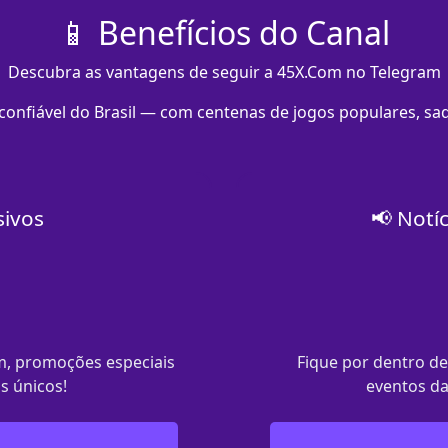
📱 Benefícios do Canal
Descubra as vantagens de seguir a 45X.Com no Telegram
 confiável do Brasil — com centenas de jogos populares, saqu
sivos
📢 Notí
m, promoções especiais
Fique por dentro d
s únicos!
eventos da