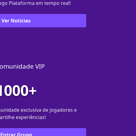
Jogo Plataforma em tempo real!
Ver Notícias
Comunidade VIP
1000+
unidade exclusiva de jogadores e
rtilhe experiências!
Entrar Grupo