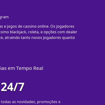
egram
s e jogos de cassino online. Os jogadores
omo blackjack, roleta, e opções com dealer
te, atraindo tanto novos jogadores quanto
cias em Tempo Real
24/7
e todas as novidades, promoções e