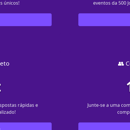
s únicos!
eventos da 500 
reto
👥 
t
espostas rápidas e
Junte-se a uma com
lizado!
compa
e