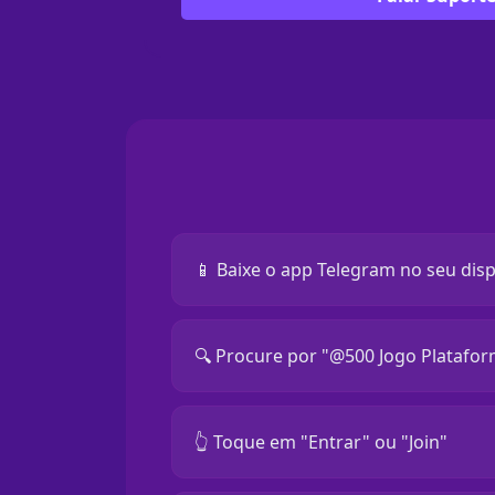
📱 Baixe o app Telegram no seu disp
🔍 Procure por "@500 Jogo Platafor
👆 Toque em "Entrar" ou "Join"