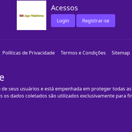
Acessos
Login
Registrar-se
Políticas de Privacidade
Termos e Condições
Sitemap
de
de de seus usuários e está empenhada em proteger todas a
 os dados coletados são utilizados exclusivamente para fi