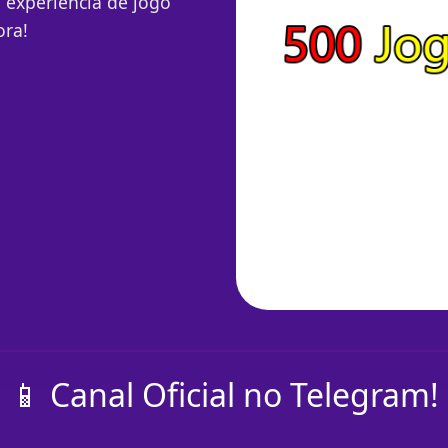
 experiência de jogo
ora!
📱 Canal Oficial no Telegram!