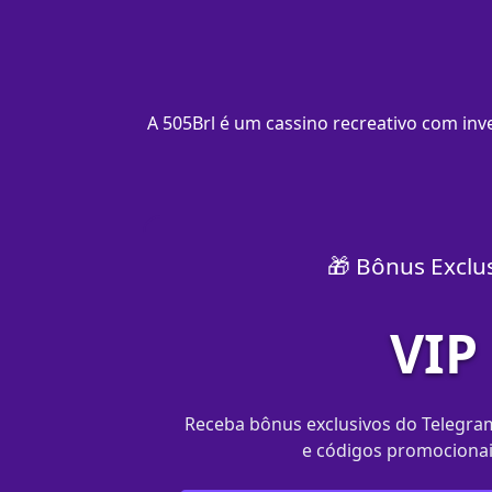
A 505Brl é um cassino recreativo com in
🎁 Bônus Exclu
VIP
Receba bônus exclusivos do Telegra
e códigos promocionai