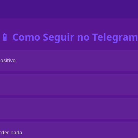
📱 Como Seguir no Telegram
ositivo
erder nada