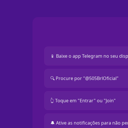
📱 Baixe o app Telegram no seu disp
🔍 Procure por "@505BrlOficial"
👆 Toque em "Entrar" ou "Join"
🔔 Ative as notificações para não p