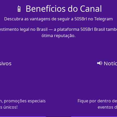
📱 Benefícios do Canal
Descubra as vantagens de seguir a 505Brl no Telegram
vestimento legal no Brasil — a plataforma 505Brl Brasil ta
ótima reputação.
sivos
📢 Notí
m, promoções especiais
Fique por dentro d
s únicos!
eventos d