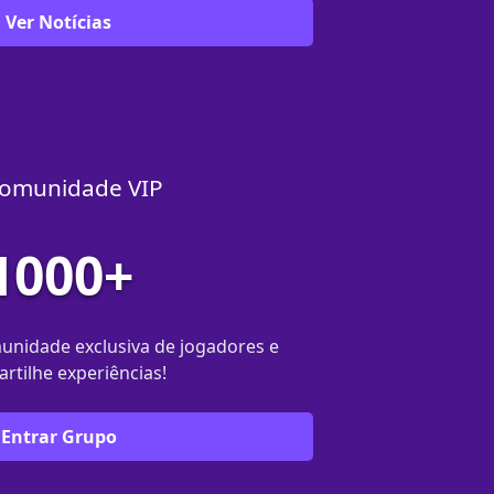
Ver Notícias
Comunidade VIP
1000+
unidade exclusiva de jogadores e
rtilhe experiências!
Entrar Grupo