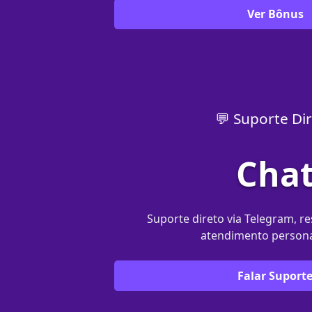
Ver Bônus
💬 Suporte Di
Cha
Suporte direto via Telegram, r
atendimento persona
Falar Suport