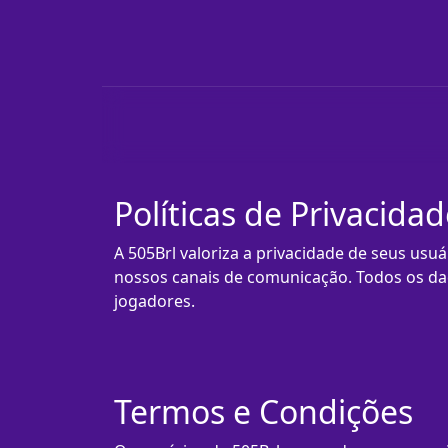
Políticas de Privacida
A 505Brl valoriza a privacidade de seus us
nossos canais de comunicação. Todos os dad
jogadores.
Termos e Condições