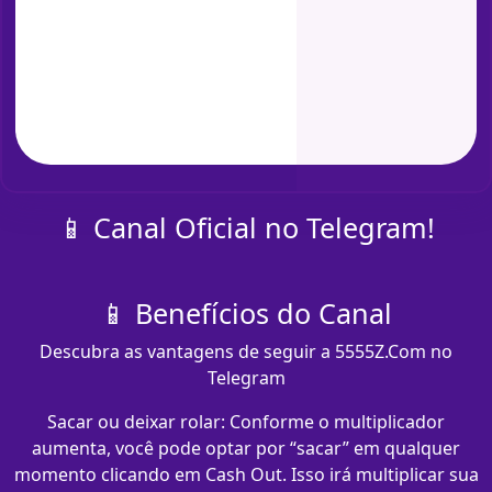
📱 Canal Oficial no Telegram!
📱 Benefícios do Canal
Descubra as vantagens de seguir a 5555Z.Com no
Telegram
Sacar ou deixar rolar: Conforme o multiplicador
aumenta, você pode optar por “sacar” em qualquer
momento clicando em Cash Out. Isso irá multiplicar sua