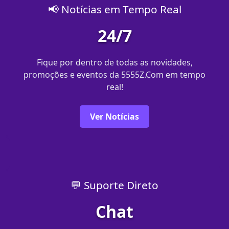
📢 Notícias em Tempo Real
24/7
Fique por dentro de todas as novidades,
promoções e eventos da 5555Z.Com em tempo
real!
Ver Notícias
💬 Suporte Direto
Chat