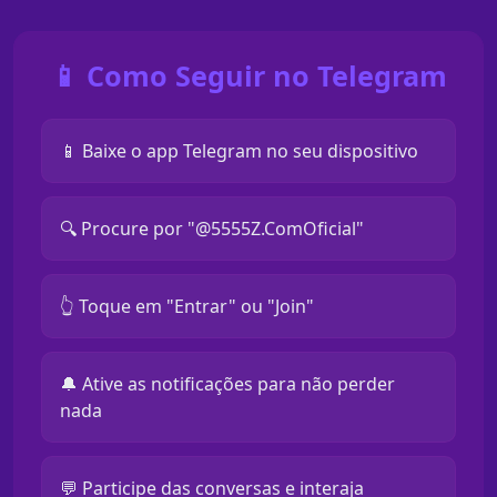
📱 Como Seguir no Telegram
📱 Baixe o app Telegram no seu dispositivo
🔍 Procure por "@5555Z.ComOficial"
👆 Toque em "Entrar" ou "Join"
🔔 Ative as notificações para não perder
nada
💬 Participe das conversas e interaja