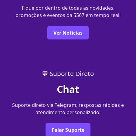
Fique por dentro de todas as novidades,
promoções e eventos da 5567 em tempo real!
Ver Notícias
💬 Suporte Direto
Chat
Suporte direto via Telegram, respostas rápidas e
atendimento personalizado!
Falar Suporte