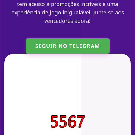
tem acesso a promoções incríveis e uma
experiência de jogo inigualável. Junte-se aos
vencedores agora!
SEGUIR NO TELEGRAM