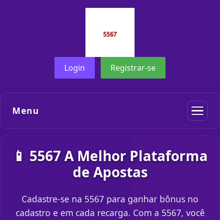
Login
Registrar-se
Menu
📱 5567 A Melhor Plataforma
de Apostas
Cadastre-se na 5567 para ganhar bônus no
cadastro e em cada recarga. Com a 5567, você