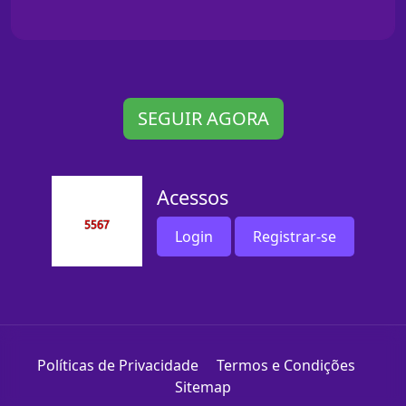
SEGUIR AGORA
Acessos
Login
Registrar-se
Políticas de Privacidade
Termos e Condições
Sitemap