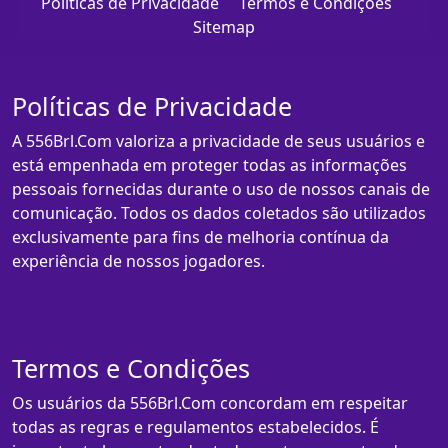
Políticas de Privacidade
Termos e Condições
Sitemap
Políticas de Privacidade
A 556Brl.Com valoriza a privacidade de seus usuários e
está empenhada em proteger todas as informações
pessoais fornecidas durante o uso de nossos canais de
comunicação. Todos os dados coletados são utilizados
exclusivamente para fins de melhoria contínua da
experiência de nossos jogadores.
Termos e Condições
Os usuários da 556Brl.Com concordam em respeitar
todas as regras e regulamentos estabelecidos. É