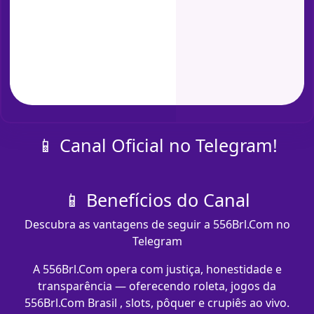
📱 Canal Oficial no Telegram!
📱 Benefícios do Canal
Descubra as vantagens de seguir a 556Brl.Com no
Telegram
A 556Brl.Com opera com justiça, honestidade e
transparência — oferecendo roleta, jogos da
556Brl.Com Brasil , slots, pôquer e crupiês ao vivo.