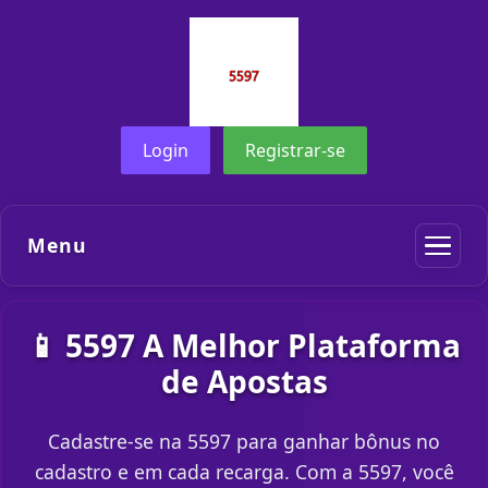
Login
Registrar-se
Menu
📱 5597 A Melhor Plataforma
de Apostas
Cadastre-se na 5597 para ganhar bônus no
cadastro e em cada recarga. Com a 5597, você