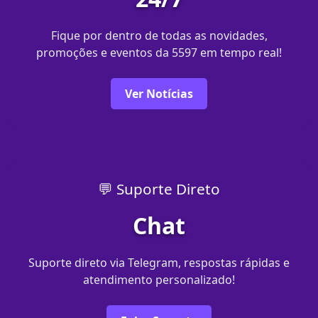
Fique por dentro de todas as novidades,
promoções e eventos da 5597 em tempo real!
Ver Notícias
💬 Suporte Direto
Chat
Suporte direto via Telegram, respostas rápidas e
atendimento personalizado!