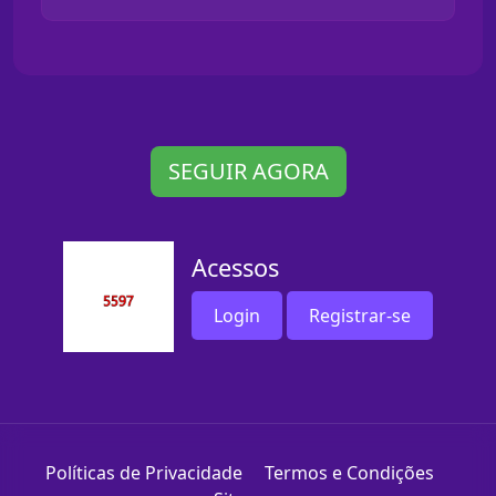
SEGUIR AGORA
Acessos
Login
Registrar-se
Políticas de Privacidade
Termos e Condições