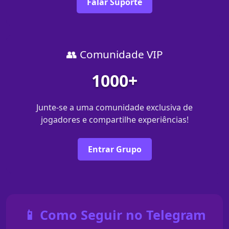
Falar Suporte
👥 Comunidade VIP
1000+
Junte-se a uma comunidade exclusiva de
jogadores e compartilhe experiências!
Entrar Grupo
📱 Como Seguir no Telegram