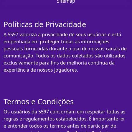
Sitemap
Políticas de Privacidade
A 5597 valoriza a privacidade de seus usuários e está
empenhada em proteger todas as informações
pessoais fornecidas durante o uso de nossos canais de
comunicação. Todos os dados coletados são utilizados
exclusivamente para fins de melhoria contínua da
experiência de nossos jogadores.
Termos e Condições
Os usuários da 5597 concordam em respeitar todas as
regras e regulamentos estabelecidos. É importante ler
e entender todos os termos antes de participar de