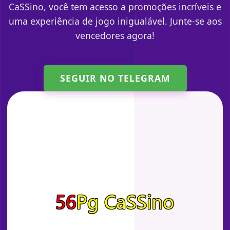
CaSSino, você tem acesso a promoções incríveis e
uma experiência de jogo inigualável. Junte-se aos
vencedores agora!
SEGUIR NO TELEGRAM