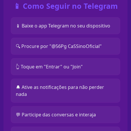
📱 Como Seguir no Telegram
📱 Baixe o app Telegram no seu dispositivo
🔍 Procure por "@56Pg CaSSinoOficial"
👆 Toque em "Entrar" ou "Join"
🔔 Ative as notificações para não perder
nada
💬 Participe das conversas e interaja