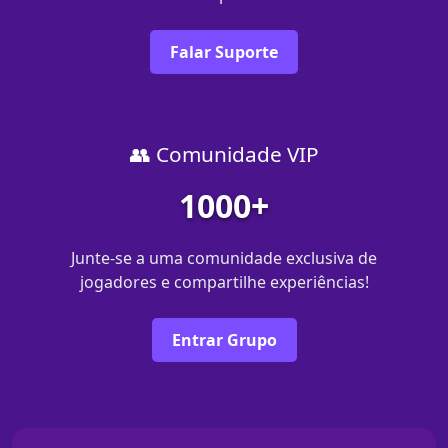
Falar Suporte
👥 Comunidade VIP
1000+
Junte-se a uma comunidade exclusiva de
jogadores e compartilhe experiências!
Entrar Grupo