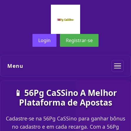
Login
Registrar-se
Menu
📱 56Pg CaSSino A Melhor
Plataforma de Apostas
Cadastre-se na 56Pg CaSSino para ganhar bônus
no cadastro e em cada recarga. Com a 56Pg