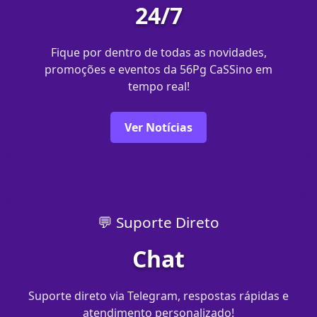
24/7
Fique por dentro de todas as novidades,
promoções e eventos da 56Pg CaSSino em
tempo real!
Ver Notícias
💬 Suporte Direto
Chat
Suporte direto via Telegram, respostas rápidas e
atendimento personalizado!