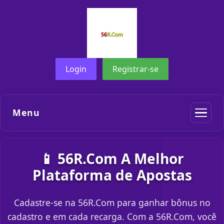
Login
Registrar-se
Menu
📱 56R.Com A Melhor
Plataforma de Apostas
Cadastre-se na 56R.Com para ganhar bônus no
cadastro e em cada recarga. Com a 56R.Com, você