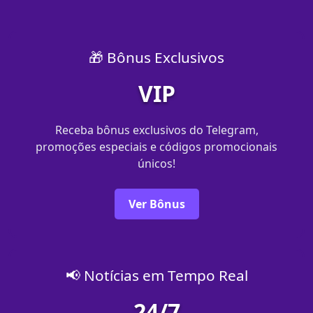
🎁 Bônus Exclusivos
VIP
Receba bônus exclusivos do Telegram,
promoções especiais e códigos promocionais
únicos!
Ver Bônus
📢 Notícias em Tempo Real
24/7