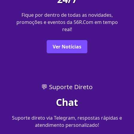
Fique por dentro de todas as novidades,
promoções e eventos da 56R.Com em tempo
real!
Ver Notícias
💬 Suporte Direto
Chat
Suporte direto via Telegram, respostas rápidas e
atendimento personalizado!