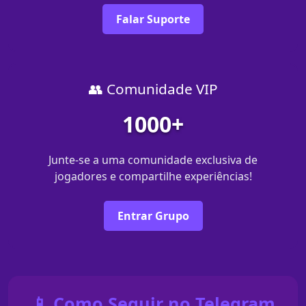
Falar Suporte
👥 Comunidade VIP
1000+
Junte-se a uma comunidade exclusiva de
jogadores e compartilhe experiências!
Entrar Grupo
📱 Como Seguir no Telegram