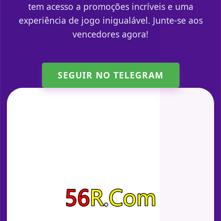
tem acesso a promoções incríveis e uma
experiência de jogo inigualável. Junte-se aos
vencedores agora!
SEGUIR NO TELEGRAM