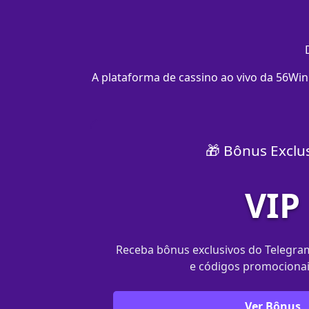
A plataforma de cassino ao vivo da 56Win 
🎁 Bônus Exclu
VIP
Receba bônus exclusivos do Telegra
e códigos promocionai
Ver Bônus