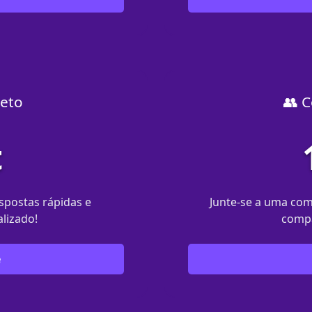
reto
👥 
t
espostas rápidas e
Junte-se a uma com
lizado!
compa
e