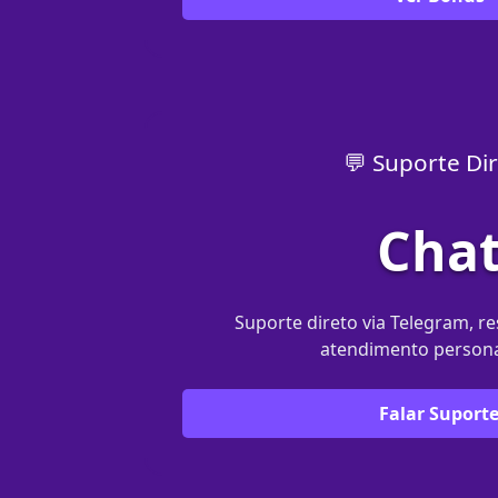
💬 Suporte Di
Cha
Suporte direto via Telegram, r
atendimento persona
Falar Suport