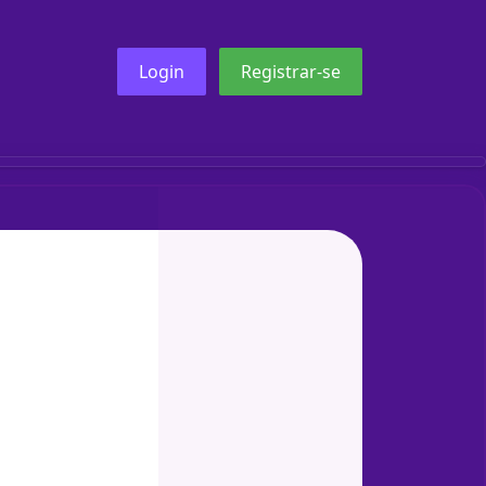
Login
Registrar-se