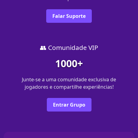
Falar Suporte
👥 Comunidade VIP
1000+
Junte-se a uma comunidade exclusiva de
jogadores e compartilhe experiências!
Entrar Grupo