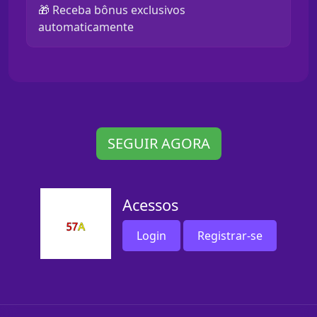
🎁 Receba bônus exclusivos
automaticamente
SEGUIR AGORA
Acessos
Login
Registrar-se