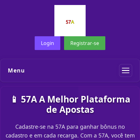
Login
Registrar-se
Menu
📱 57A A Melhor Plataforma
de Apostas
Cadastre-se na 57A para ganhar bônus no
cadastro e em cada recarga. Com a 57A, você tem