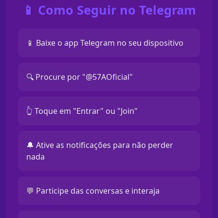
📱 Como Seguir no Telegram
📱 Baixe o app Telegram no seu dispositivo
🔍 Procure por "@57AOficial"
👆 Toque em "Entrar" ou "Join"
🔔 Ative as notificações para não perder
nada
💬 Participe das conversas e interaja