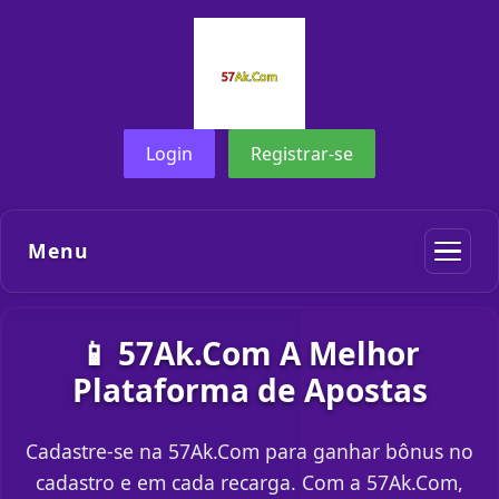
Login
Registrar-se
Menu
📱 57Ak.Com A Melhor
Plataforma de Apostas
Cadastre-se na 57Ak.Com para ganhar bônus no
cadastro e em cada recarga. Com a 57Ak.Com,