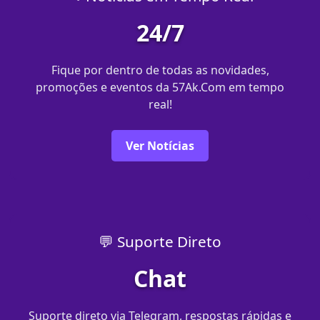
24/7
Fique por dentro de todas as novidades,
promoções e eventos da 57Ak.Com em tempo
real!
Ver Notícias
💬 Suporte Direto
Chat
Suporte direto via Telegram, respostas rápidas e