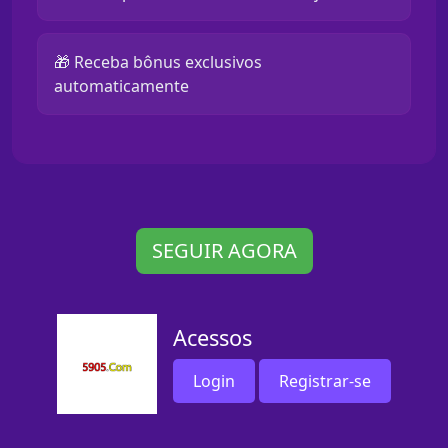
🎁 Receba bônus exclusivos
automaticamente
SEGUIR AGORA
Acessos
Login
Registrar-se