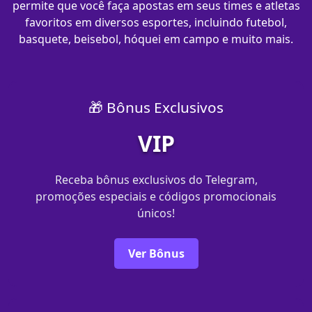
permite que você faça apostas em seus times e atletas
favoritos em diversos esportes, incluindo futebol,
basquete, beisebol, hóquei em campo e muito mais.
🎁 Bônus Exclusivos
VIP
Receba bônus exclusivos do Telegram,
promoções especiais e códigos promocionais
únicos!
Ver Bônus