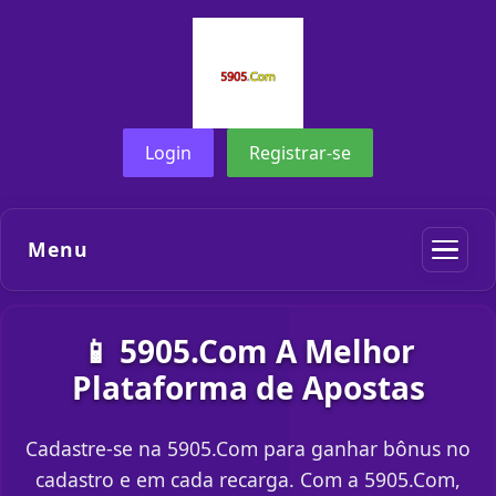
Login
Registrar-se
Menu
📱 5905.Com A Melhor
Plataforma de Apostas
Cadastre-se na 5905.Com para ganhar bônus no
cadastro e em cada recarga. Com a 5905.Com,