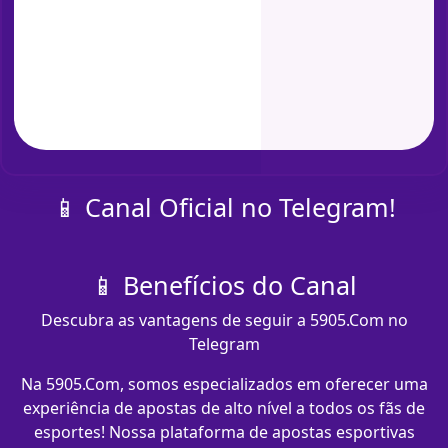
📱 Canal Oficial no Telegram!
📱 Benefícios do Canal
Descubra as vantagens de seguir a 5905.Com no
Telegram
Na 5905.Com, somos especializados em oferecer uma
experiência de apostas de alto nível a todos os fãs de
esportes! Nossa plataforma de apostas esportivas