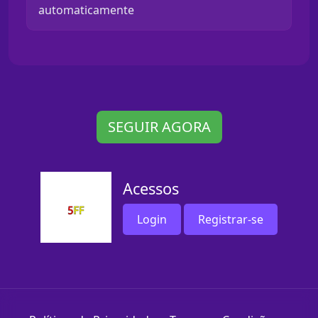
automaticamente
SEGUIR AGORA
Acessos
Login
Registrar-se