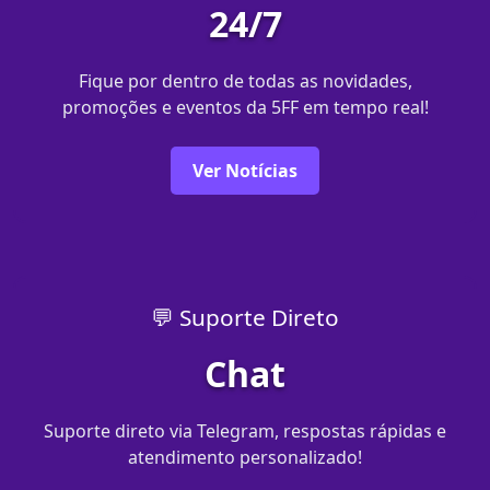
24/7
Fique por dentro de todas as novidades,
promoções e eventos da 5FF em tempo real!
Ver Notícias
💬 Suporte Direto
Chat
Suporte direto via Telegram, respostas rápidas e
atendimento personalizado!