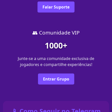
Falar Suporte
👥 Comunidade VIP
1000+
Junte-se a uma comunidade exclusiva de
jogadores e compartilhe experiências!
Entrar Grupo
📱 Como Seguir no Telegram