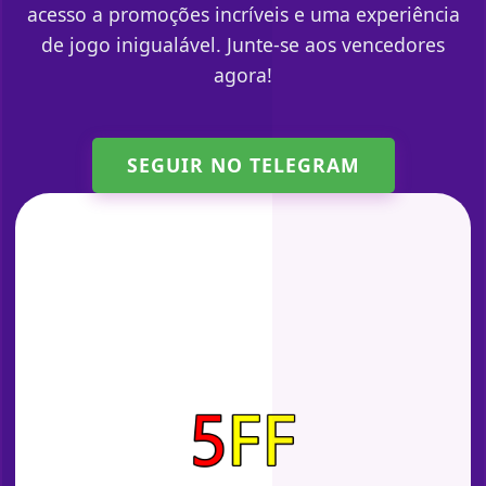
acesso a promoções incríveis e uma experiência
de jogo inigualável. Junte-se aos vencedores
agora!
SEGUIR NO TELEGRAM