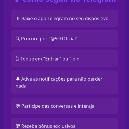
📱 Baixe o app Telegram no seu dispositivo
🔍 Procure por "@5FFOficial"
👆 Toque em "Entrar" ou "Join"
🔔 Ative as notificações para não perder
nada
💬 Participe das conversas e interaja
🎁 Receba bônus exclusivos