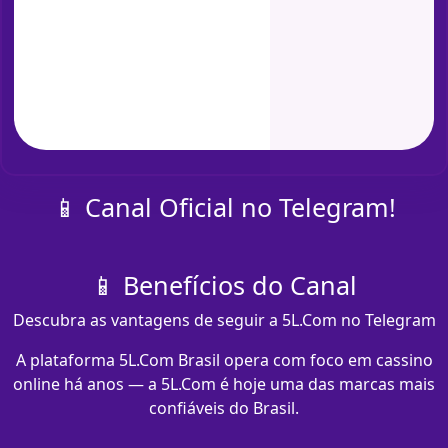
📱 Canal Oficial no Telegram!
📱 Benefícios do Canal
Descubra as vantagens de seguir a 5L.Com no Telegram
A plataforma 5L.Com Brasil opera com foco em cassino
online há anos — a 5L.Com é hoje uma das marcas mais
confiáveis do Brasil.