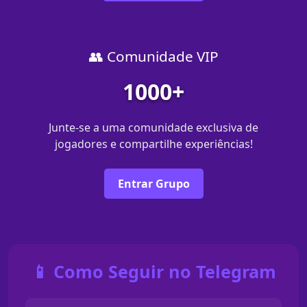
👥 Comunidade VIP
1000+
Junte-se a uma comunidade exclusiva de
jogadores e compartilhe experiências!
Entrar Grupo
📱 Como Seguir no Telegram