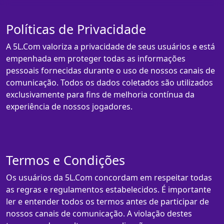
Políticas de Privacidade
A 5L.Com valoriza a privacidade de seus usuários e está
empenhada em proteger todas as informações
pessoais fornecidas durante o uso de nossos canais de
comunicação. Todos os dados coletados são utilizados
exclusivamente para fins de melhoria contínua da
experiência de nossos jogadores.
Termos e Condições
Os usuários da 5L.Com concordam em respeitar todas
as regras e regulamentos estabelecidos. É importante
ler e entender todos os termos antes de participar de
nossos canais de comunicação. A violação destes