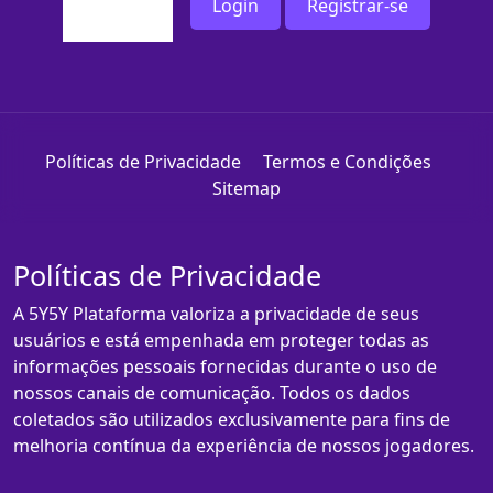
Login
Registrar-se
Políticas de Privacidade
Termos e Condições
Sitemap
Políticas de Privacidade
A 5Y5Y Plataforma valoriza a privacidade de seus
usuários e está empenhada em proteger todas as
informações pessoais fornecidas durante o uso de
nossos canais de comunicação. Todos os dados
coletados são utilizados exclusivamente para fins de
melhoria contínua da experiência de nossos jogadores.