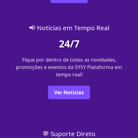
📢 Notícias em Tempo Real
24/7
Fique por dentro de todas as novidades,
promoções e eventos da 5Y5Y Plataforma em
tempo real!
Ver Notícias
💬 Suporte Direto