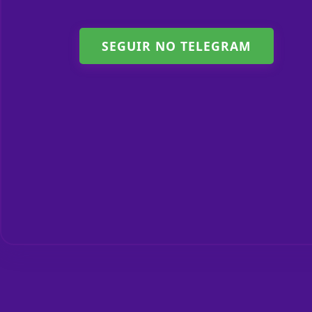
SEGUIR NO TELEGRAM