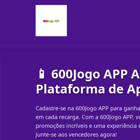
📱 600Jogo APP 
Plataforma de A
Cadastre-se na 600Jogo APP para ganha
em cada recarga. Com a 600Jogo APP, v
promoções incríveis e uma experiência d
Junte-se aos vencedores agora!