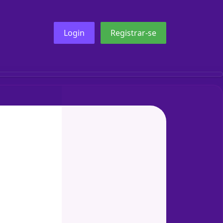
Login
Registrar-se