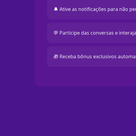
🔔 Ative as notificações para não p
💬 Participe das conversas e interaj
🎁 Receba bônus exclusivos autom