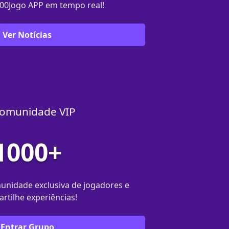
600Jogo APP em tempo real!
Ver Notícias
Comunidade VIP
1000+
unidade exclusiva de jogadores e
rtilhe experiências!
Entrar Grupo