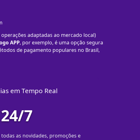
m
m operações adaptadas ao mercado local)
Jogo APP
, por exemplo, é uma opção segura
étodos de pagamento populares no Brasil,
cias em Tempo Real
24/7
e todas as novidades, promoções e