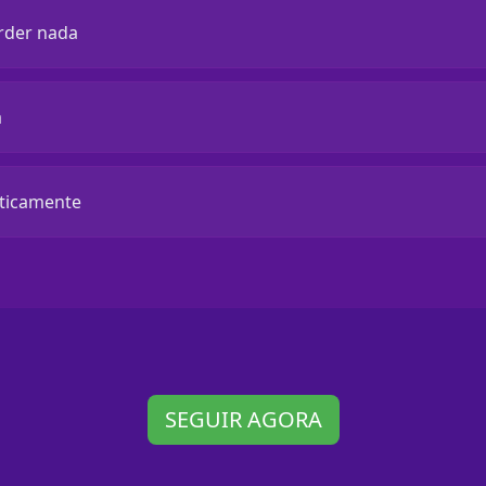
erder nada
a
aticamente
SEGUIR AGORA