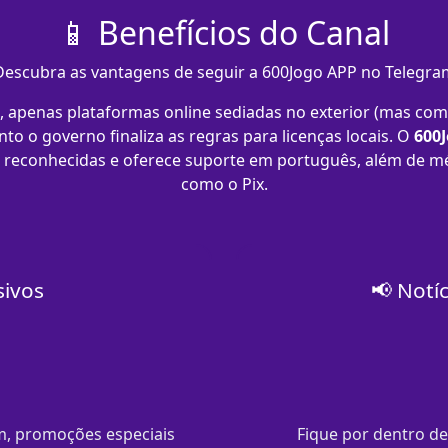
📱 Benefícios do Canal
Descubra as vantagens de seguir a 600Jogo APP no Telegra
l, apenas plataformas online sediadas no exterior (mas co
o o governo finaliza as regras para licenças locais. O
600
s reconhecidas e oferece suporte em português, além de m
como o Pix.
sivos
📢 Notí
m, promoções especiais
Fique por dentro d