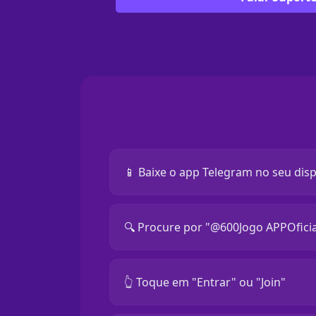
📱 Baixe o app Telegram no seu disp
🔍 Procure por "@600Jogo APPOficia
👆 Toque em "Entrar" ou "Join"