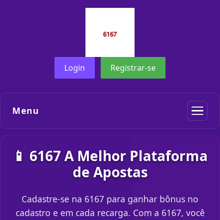
Login
Registrar-se
Menu
📱 6167 A Melhor Plataforma
de Apostas
Cadastre-se na 6167 para ganhar bônus no
cadastro e em cada recarga. Com a 6167, você