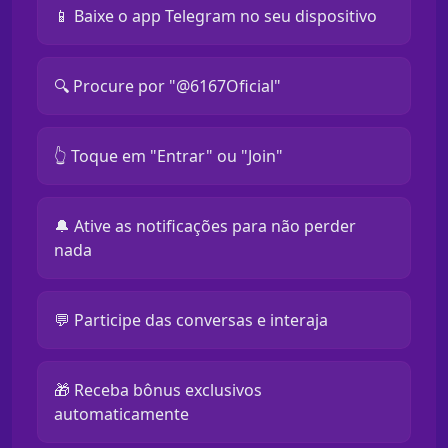
📱 Baixe o app Telegram no seu dispositivo
🔍 Procure por "@6167Oficial"
👆 Toque em "Entrar" ou "Join"
🔔 Ative as notificações para não perder
nada
💬 Participe das conversas e interaja
🎁 Receba bônus exclusivos
automaticamente