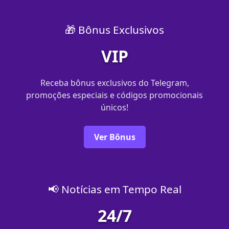
🎁 Bônus Exclusivos
VIP
Receba bônus exclusivos do Telegram,
promoções especiais e códigos promocionais
únicos!
Ver Bônus
📢 Notícias em Tempo Real
24/7