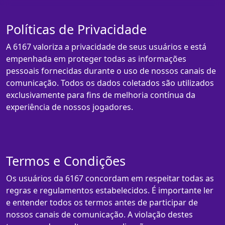
Políticas de Privacidade
A 6167 valoriza a privacidade de seus usuários e está
empenhada em proteger todas as informações
pessoais fornecidas durante o uso de nossos canais de
comunicação. Todos os dados coletados são utilizados
exclusivamente para fins de melhoria contínua da
experiência de nossos jogadores.
Termos e Condições
Os usuários da 6167 concordam em respeitar todas as
regras e regulamentos estabelecidos. É importante ler
e entender todos os termos antes de participar de
nossos canais de comunicação. A violação destes