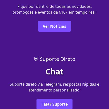
Fique por dentro de todas as novidades,
promoções e eventos da 6167 em tempo real!
Ver Notícias
💬 Suporte Direto
Chat
Suporte direto via Telegram, respostas rápidas e
atendimento personalizado!
Falar Suporte