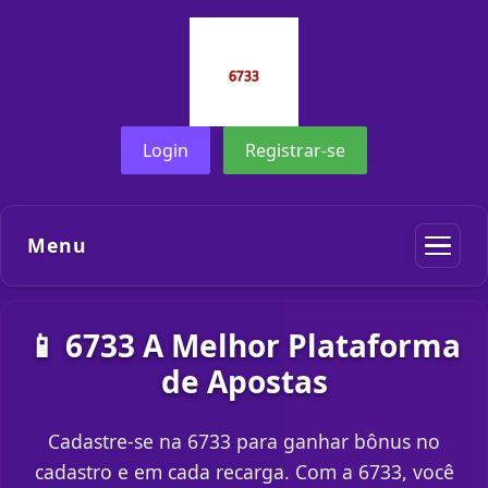
Login
Registrar-se
Menu
📱 6733 A Melhor Plataforma
de Apostas
Cadastre-se na 6733 para ganhar bônus no
cadastro e em cada recarga. Com a 6733, você