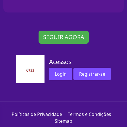
SEGUIR AGORA
Acessos
Login
Registrar-se
Políticas de Privacidade
Termos e Condições
Sitemap