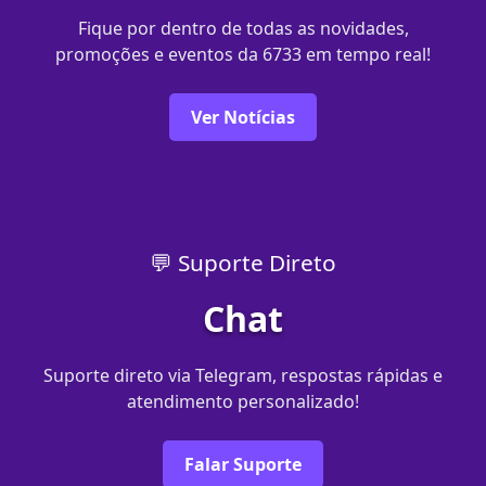
Fique por dentro de todas as novidades,
promoções e eventos da 6733 em tempo real!
Ver Notícias
💬 Suporte Direto
Chat
Suporte direto via Telegram, respostas rápidas e
atendimento personalizado!
Falar Suporte