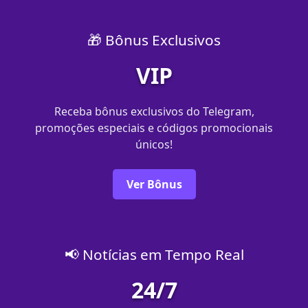
🎁 Bônus Exclusivos
VIP
Receba bônus exclusivos do Telegram,
promoções especiais e códigos promocionais
únicos!
Ver Bônus
📢 Notícias em Tempo Real
24/7