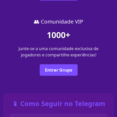
👥 Comunidade VIP
1000+
Junte-se a uma comunidade exclusiva de
jogadores e compartilhe experiências!
Entrar Grupo
📱 Como Seguir no Telegram