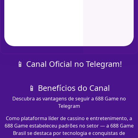
📱 Canal Oficial no Telegram!
📱 Benefícios do Canal
Descubra as vantagens de seguir a 688 Game no
Telegram
Como plataforma líder de cassino e entretenimento, a
688 Game estabeleceu padrões no setor — a 688 Game
Brasil se destaca por tecnologia e conquistas de