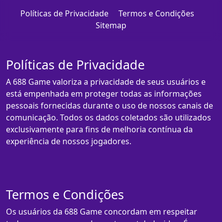
Políticas de Privacidade
Termos e Condições
Sitemap
Políticas de Privacidade
A 688 Game valoriza a privacidade de seus usuários e
está empenhada em proteger todas as informações
pessoais fornecidas durante o uso de nossos canais de
comunicação. Todos os dados coletados são utilizados
exclusivamente para fins de melhoria contínua da
experiência de nossos jogadores.
Termos e Condições
Os usuários da 688 Game concordam em respeitar