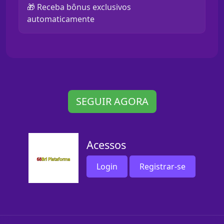
🎁 Receba bônus exclusivos
automaticamente
SEGUIR AGORA
Acessos
Login
Registrar-se