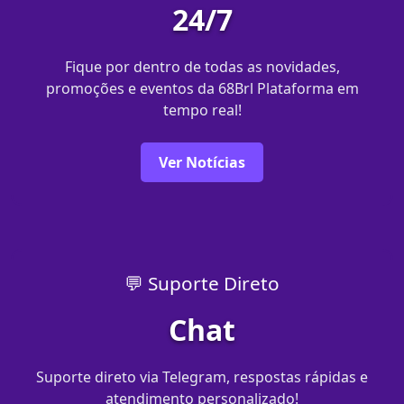
24/7
Fique por dentro de todas as novidades,
promoções e eventos da 68Brl Plataforma em
tempo real!
Ver Notícias
💬 Suporte Direto
Chat
Suporte direto via Telegram, respostas rápidas e
atendimento personalizado!