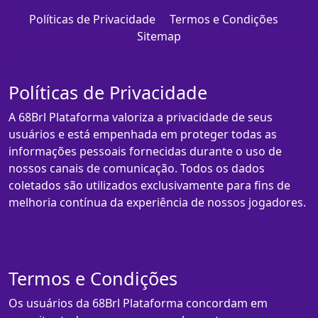
Políticas de Privacidade
Termos e Condições
Sitemap
Políticas de Privacidade
A 68Brl Plataforma valoriza a privacidade de seus
usuários e está empenhada em proteger todas as
informações pessoais fornecidas durante o uso de
nossos canais de comunicação. Todos os dados
coletados são utilizados exclusivamente para fins de
melhoria contínua da experiência de nossos jogadores.
Termos e Condições
Os usuários da 68Brl Plataforma concordam em