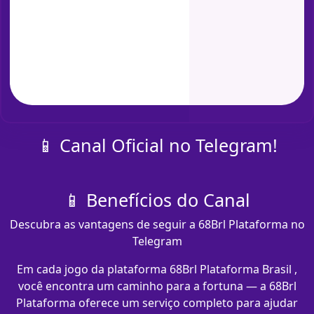
📱 Canal Oficial no Telegram!
📱 Benefícios do Canal
Descubra as vantagens de seguir a 68Brl Plataforma no
Telegram
Em cada jogo da plataforma 68Brl Plataforma Brasil ,
você encontra um caminho para a fortuna — a 68Brl
Plataforma oferece um serviço completo para ajudar