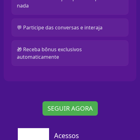
nada
💬 Participe das conversas e interaja
🎁 Receba bônus exclusivos
automaticamente
SEGUIR AGORA
Acessos