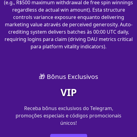
(e.g., R$500 maximum withdrawal de free spin winnings
regardless de actual win amount). Esta structure
controls variance exposure enquanto delivering
marketing value através de perceived generosity. Auto-
crediting system delivers batches às 00:00 UTC daily,
requiring logins para claim (driving DAU metrics critical
para platform vitality indicators).
🎁 Bônus Exclusivos
VIP
Receba bônus exclusivos do Telegram,
promoções especiais e códigos promocionais
únicos!