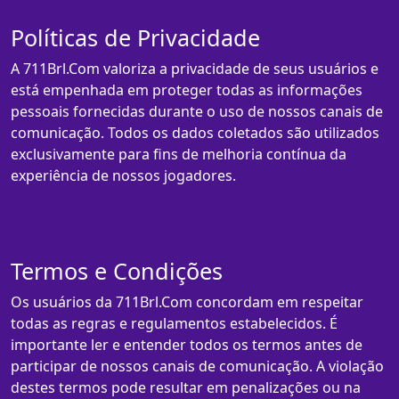
Políticas de Privacidade
A 711Brl.Com valoriza a privacidade de seus usuários e
está empenhada em proteger todas as informações
pessoais fornecidas durante o uso de nossos canais de
comunicação. Todos os dados coletados são utilizados
exclusivamente para fins de melhoria contínua da
experiência de nossos jogadores.
Termos e Condições
Os usuários da 711Brl.Com concordam em respeitar
todas as regras e regulamentos estabelecidos. É
importante ler e entender todos os termos antes de
participar de nossos canais de comunicação. A violação
destes termos pode resultar em penalizações ou na