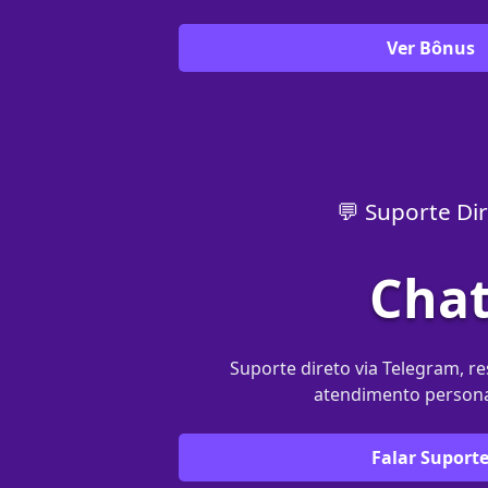
Ver Bônus
💬 Suporte Di
Cha
Suporte direto via Telegram, r
atendimento persona
Falar Suport