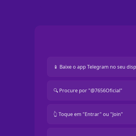
📱 Baixe o app Telegram no seu disp
🔍 Procure por "@7656Oficial"
👆 Toque em "Entrar" ou "Join"