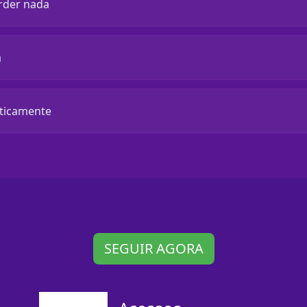
erder nada
a
aticamente
SEGUIR AGORA