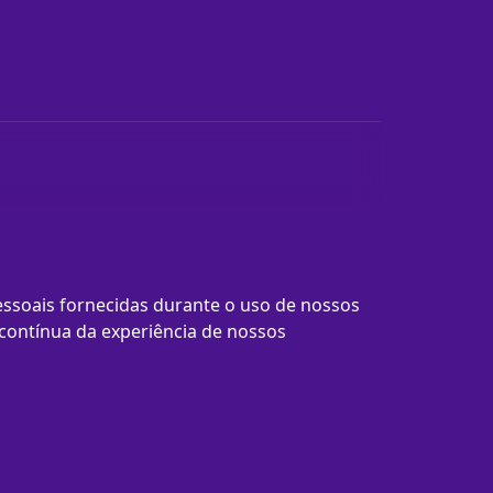
essoais fornecidas durante o uso de nossos
 contínua da experiência de nossos