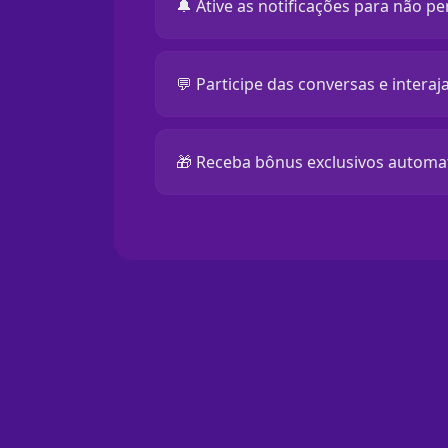
🔔 Ative as notificações para não p
💬 Participe das conversas e interaj
🎁 Receba bônus exclusivos autom