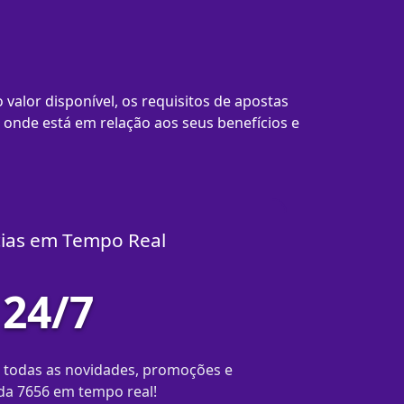
 valor disponível, os requisitos de apostas
onde está em relação aos seus benefícios e
cias em Tempo Real
24/7
e todas as novidades, promoções e
da 7656 em tempo real!