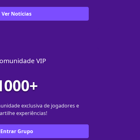
Ver Notícias
Comunidade VIP
1000+
unidade exclusiva de jogadores e
rtilhe experiências!
Entrar Grupo