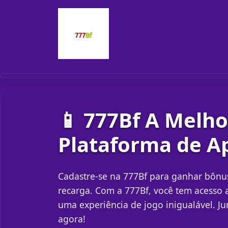
📱 777Bf A Melho
Plataforma de A
Cadastre-se na 777Bf para ganhar bônu
recarga. Com a 777Bf, você tem acesso 
uma experiência de jogo inigualável. J
agora!