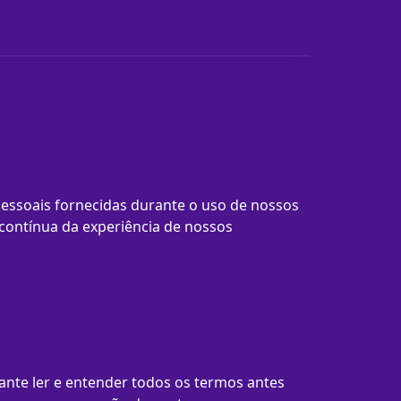
pessoais fornecidas durante o uso de nossos
 contínua da experiência de nossos
ante ler e entender todos os termos antes