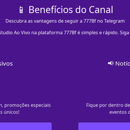
📱 Benefícios do Canal
Descubra as vantagens de seguir a 777Bf no Telegram
 Studio Ao Vivo na plataforma 777Bf é simples e rápido. Siga
sivos
📢 Notí
m, promoções especiais
Fique por dentro d
s únicos!
eventos 