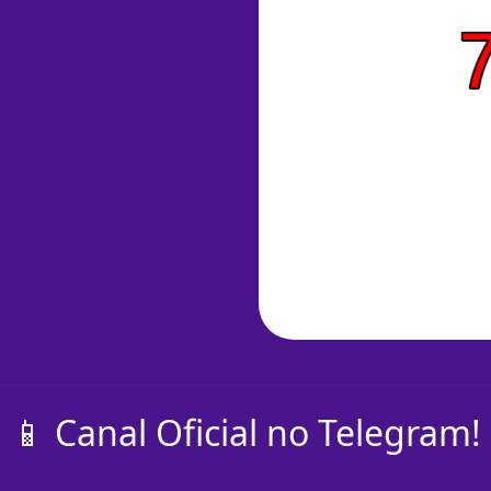
📱 Canal Oficial no Telegram!