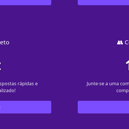
reto
👥 
t
espostas rápidas e
Junte-se a uma com
lizado!
compa
e