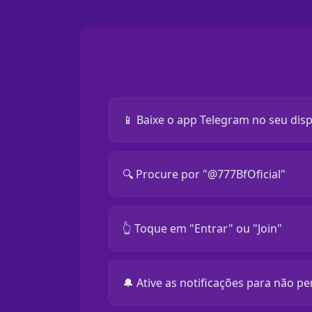
📱 Baixe o app Telegram no seu disp
🔍 Procure por "@777BfOficial"
👆 Toque em "Entrar" ou "Join"
🔔 Ative as notificações para não p