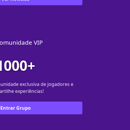
Comunidade VIP
1000+
unidade exclusiva de jogadores e
rtilhe experiências!
Entrar Grupo