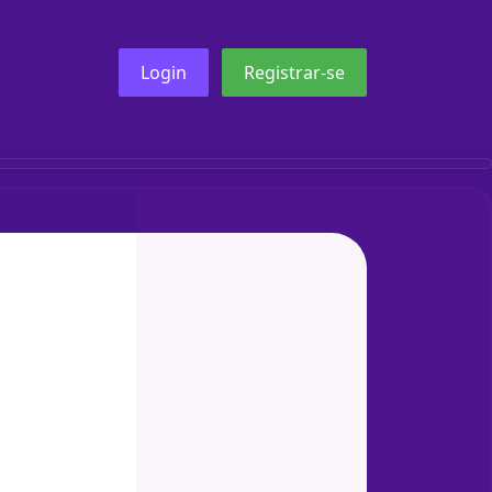
Login
Registrar-se