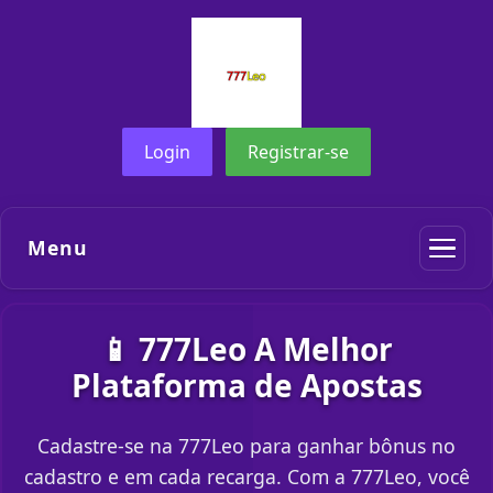
Login
Registrar-se
Menu
📱 777Leo A Melhor
Plataforma de Apostas
Cadastre-se na 777Leo para ganhar bônus no
cadastro e em cada recarga. Com a 777Leo, você