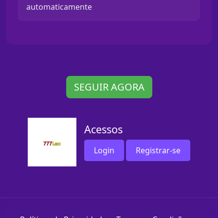
automaticamente
SEGUIR AGORA
Acessos
Login
Registrar-se