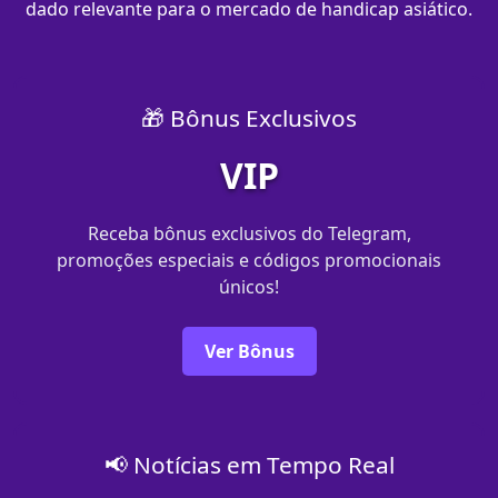
dado relevante para o mercado de handicap asiático.
🎁 Bônus Exclusivos
VIP
Receba bônus exclusivos do Telegram,
promoções especiais e códigos promocionais
únicos!
Ver Bônus
📢 Notícias em Tempo Real