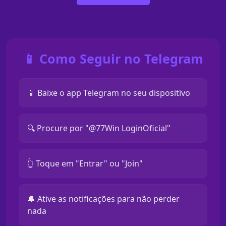
📱 Como Seguir no Telegram
📱 Baixe o app Telegram no seu dispositivo
🔍 Procure por "@77Win LoginOficial"
👆 Toque em "Entrar" ou "Join"
🔔 Ative as notificações para não perder
nada