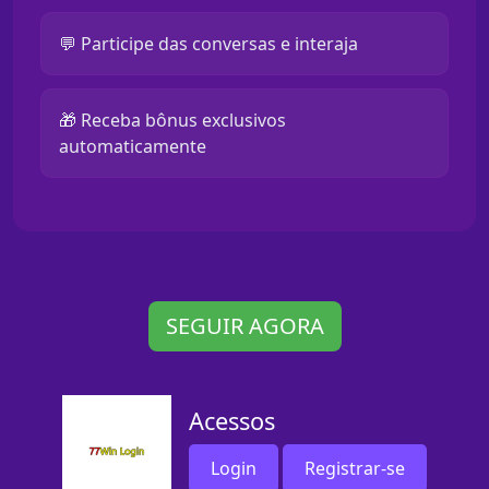
💬 Participe das conversas e interaja
🎁 Receba bônus exclusivos
automaticamente
SEGUIR AGORA
Acessos
Login
Registrar-se