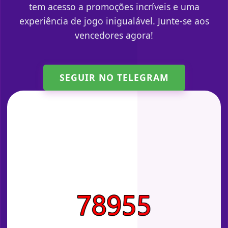
tem acesso a promoções incríveis e uma
experiência de jogo inigualável. Junte-se aos
vencedores agora!
SEGUIR NO TELEGRAM