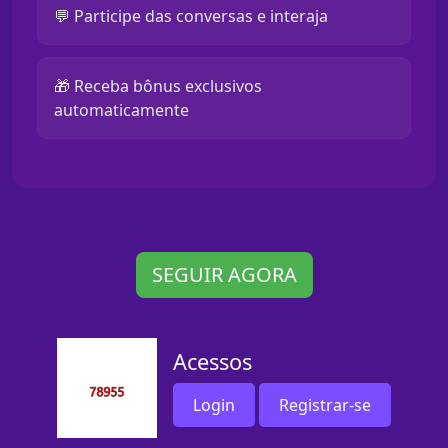
💬 Participe das conversas e interaja
🎁 Receba bônus exclusivos
automaticamente
SEGUIR AGORA
Acessos
Login
Registrar-se