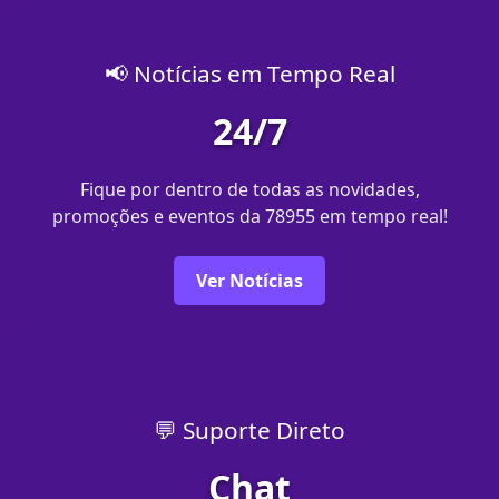
📢 Notícias em Tempo Real
24/7
Fique por dentro de todas as novidades,
promoções e eventos da 78955 em tempo real!
Ver Notícias
💬 Suporte Direto
Chat