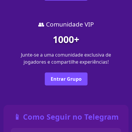
👥 Comunidade VIP
1000+
Junte-se a uma comunidade exclusiva de
jogadores e compartilhe experiências!
Entrar Grupo
📱 Como Seguir no Telegram