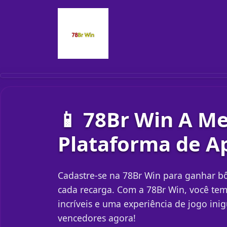
📱 78Br Win A M
Plataforma de A
Cadastre-se na 78Br Win para ganhar b
cada recarga. Com a 78Br Win, você te
incríveis e uma experiência de jogo inig
vencedores agora!