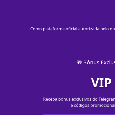
Como plataforma oficial autorizada pelo gov
🎁 Bônus Exclu
VIP
Receba bônus exclusivos do Telegra
e códigos promocionai