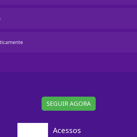
a
aticamente
SEGUIR AGORA
Acessos