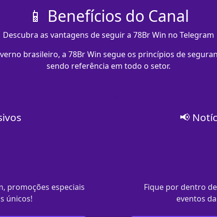
📱 Benefícios do Canal
Descubra as vantagens de seguir a 78Br Win no Telegram
erno brasileiro, a 78Br Win segue os princípios de segurança
sendo referência em todo o setor.
sivos
📢 Notí
m, promoções especiais
Fique por dentro d
s únicos!
eventos da