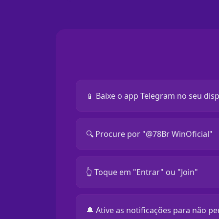
📱 Baixe o app Telegram no seu disp
🔍 Procure por "@78Br WinOficial"
👆 Toque em "Entrar" ou "Join"
🔔 Ative as notificações para não p