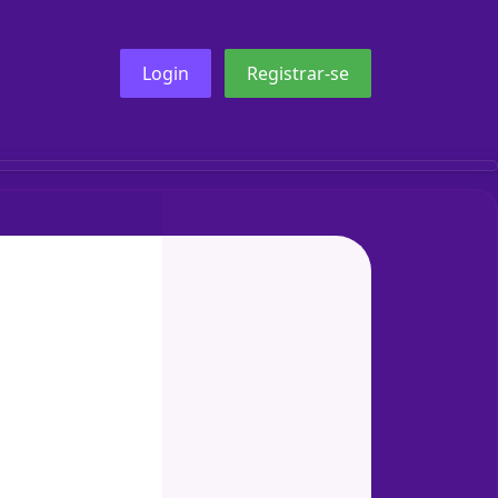
Login
Registrar-se