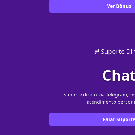
Ver Bônus
💬 Suporte Di
Cha
Suporte direto via Telegram, r
atendimento persona
Falar Suport