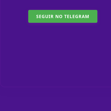
SEGUIR NO TELEGRAM