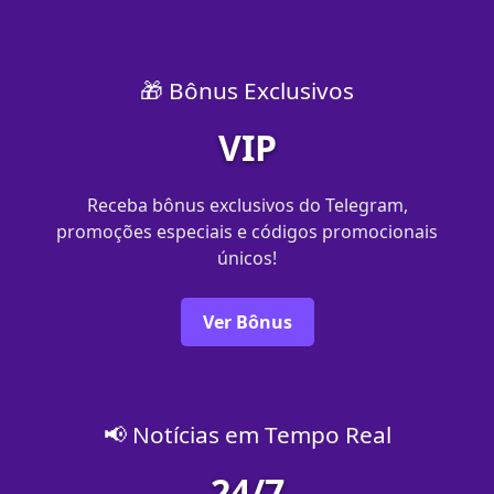
🎁 Bônus Exclusivos
VIP
Receba bônus exclusivos do Telegram,
promoções especiais e códigos promocionais
únicos!
Ver Bônus
📢 Notícias em Tempo Real
24/7