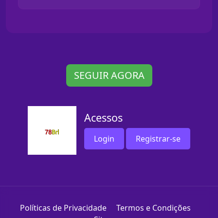
SEGUIR AGORA
Acessos
Login
Registrar-se
Políticas de Privacidade
Termos e Condições