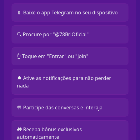
📱 Baixe o app Telegram no seu dispositivo
🔍 Procure por "@78BrlOficial"
👆 Toque em "Entrar" ou "Join"
🔔 Ative as notificações para não perder
nada
💬 Participe das conversas e interaja
🎁 Receba bônus exclusivos
automaticamente