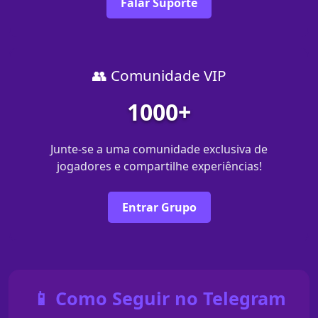
Falar Suporte
👥 Comunidade VIP
1000+
Junte-se a uma comunidade exclusiva de
jogadores e compartilhe experiências!
Entrar Grupo
📱 Como Seguir no Telegram