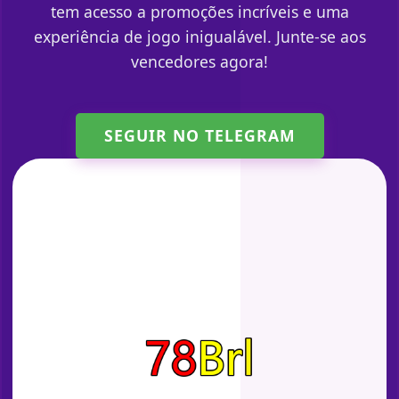
tem acesso a promoções incríveis e uma
experiência de jogo inigualável. Junte-se aos
vencedores agora!
SEGUIR NO TELEGRAM