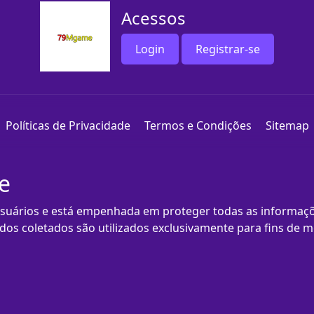
Acessos
Login
Registrar-se
Políticas de Privacidade
Termos e Condições
Sitemap
de
usuários e está empenhada em proteger todas as informaçõ
os coletados são utilizados exclusivamente para fins de m