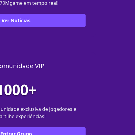
 79Mgame em tempo real!
Ver Notícias
Comunidade VIP
1000+
unidade exclusiva de jogadores e
rtilhe experiências!
Entrar Grupo