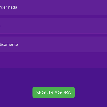
erder nada
a
aticamente
SEGUIR AGORA