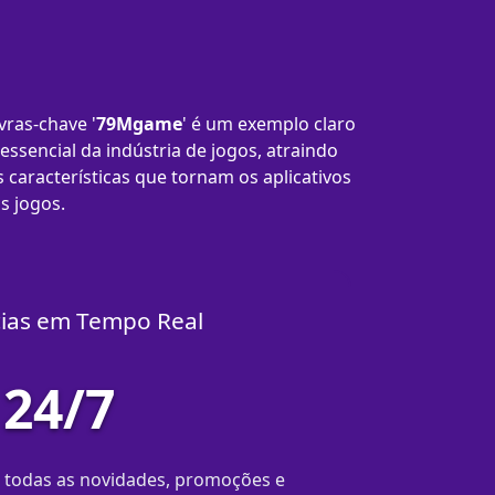
vras-chave '
79Mgame
' é um exemplo claro
ssencial da indústria de jogos, atraindo
características que tornam os aplicativos
s jogos.
cias em Tempo Real
24/7
e todas as novidades, promoções e