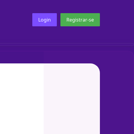
Login
Registrar-se