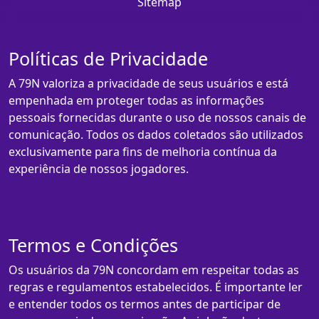
Sitemap
Políticas de Privacidade
A 79N valoriza a privacidade de seus usuários e está
empenhada em proteger todas as informações
pessoais fornecidas durante o uso de nossos canais de
comunicação. Todos os dados coletados são utilizados
exclusivamente para fins de melhoria contínua da
experiência de nossos jogadores.
Termos e Condições
Os usuários da 79N concordam em respeitar todas as
regras e regulamentos estabelecidos. É importante ler
e entender todos os termos antes de participar de