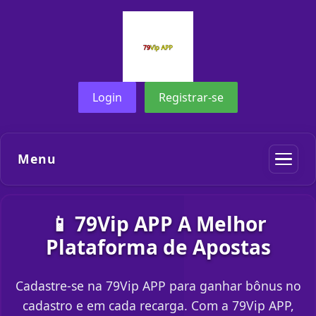
Login
Registrar-se
Menu
📱 79Vip APP A Melhor
Plataforma de Apostas
Cadastre-se na 79Vip APP para ganhar bônus no
cadastro e em cada recarga. Com a 79Vip APP,