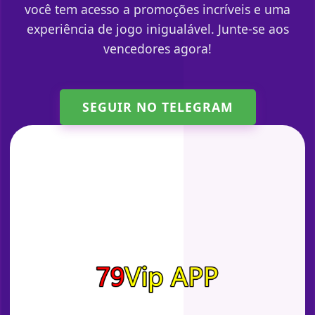
você tem acesso a promoções incríveis e uma
experiência de jogo inigualável. Junte-se aos
vencedores agora!
SEGUIR NO TELEGRAM