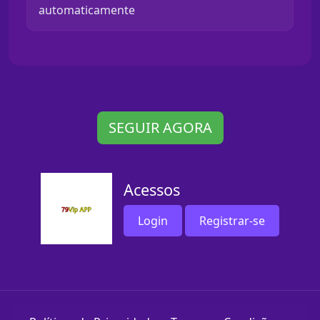
automaticamente
SEGUIR AGORA
Acessos
Login
Registrar-se